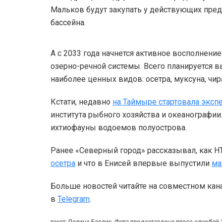
Мальков будут закупать у действующих пре
бассейна.
А с 2033 года начнется активное восполнен
озерно-речной системы. Всего планируется 
наиболее ценных видов: осетра, муксуна, чира
Кстати, недавно
на Таймыре стартовала эксп
института рыбного хозяйства и океанографи
ихтиофауны водоемов полуострова.
Ранее «Северный город» рассказывал, как 
осетра
и что в Енисей впервые выпустили
ма
Больше новостей читайте на совместном кан
в
Telegram
.
текст: Полина Бардик, Фото предоставлено пресс-службой