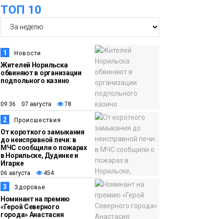
ТОП 10
15:15
Как устроено
06 августа
школьное питание в
Норильске: льготы,
1
Новости
меню и порядок
Жителей Норильска
оплаты
обвиняют в организации
Образование
подпольного казино
14:36
На плато Путорана
09:36 07 августа
78
06 августа
создадут систему
2
Происшествия
наблюдения за вечной
От короткого замыкания
мерзлотой и очистят
до неисправной печи: в
Плато
МЧС сообщили о пожарах
территорию от мусора
Путорана
в Норильске, Дудинке и
Игарке
06 августа
454
13:47
Заполярный
3
Здоровье
06 августа
транспортный филиал
Номинант на премию
в Дудинке
«Герой Северного
города» Анастасия
заасфальтировал 47