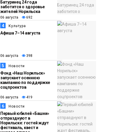
Батуринец 24 года
тысяч «квадратов»
заботится о здоровье
жителей Норильска
грузовых площадок
Новости
06 августа
692
4
Культура
13:10
В Норильске лыжную
Афиша 7–14 августа
06 августа
базу «Оль-Гуль»
закрыли из-за
появления медведя
Животные
06 августа
398
5
Новости
Фонд «Наш Норильск»
запускает осеннюю
кампанию по поддержке
соцпроектов
06 августа
419
6
Новости
Первый юбилей «Башни»
отпразднуют в
Норильске: гостей ждут
фестиваль, квест и