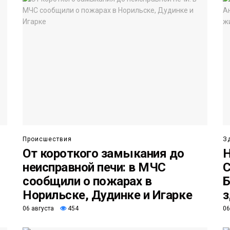
Происшествия
З
От короткого замыкания до
Н
неисправной печи: в МЧС
С
сообщили о пожарах в
Б
Норильске, Дудинке и Игарке
з
06 августа
454
06