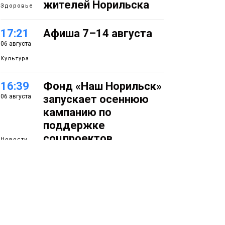
жителей Норильска
Здоровье
17:21
Афиша 7–14 августа
06 августа
Культура
16:39
Фонд «Наш Норильск»
06 августа
запускает осеннюю
кампанию по
поддержке
соцпроектов
Новости
15:57
Первый юбилей
06 августа
«Башни» отпразднуют
в Норильске: гостей
ждут фестиваль,
квест и многое другое
Новости