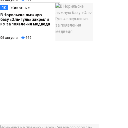
10
Животные
В Норильске лыжную
базу «Оль-Гуль» закрыли
из-за появления медведя
06 августа
669