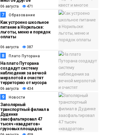
многое другое
06 августа
471
7
Образование
Как устроено школьное
питание в Норильске:
льготы, меню и порядок
оплаты
06 августа
387
8
Плато Путорана
На плато Путорана
создадут систему
наблюдения за вечной
мерзлотой и очистят
территорию от мусора
06 августа
434
9
Новости
Заполярный
транспортный филиал в
Дудинке
заасфальтировал 47
тысяч «квадратов»
грузовых площадок
06 августа
409