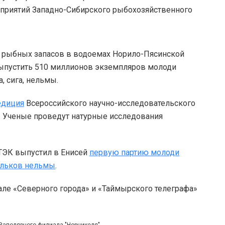
дприятий Западно-Сибирского рыбохозяйственного
ие рыбных запасов в водоемах Норило-Пясинской
выпустить 510 миллионов экземпляров молоди
, сига, нельмы.
едиция
Всероссийского научно-исследовательского
и. Ученые проведут натурные исследования
НТЭК выпустил в Енисей
первую партию молоди
льков нельмы
.
але «Северного города» и «Таймырского телеграфа»
 Заполярного филиала "Норникеля"