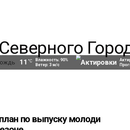
Влажность:
90
%
Акти
11
°C
Ветер:
3
м/с
Прог
план по выпуску молоди
сезоне