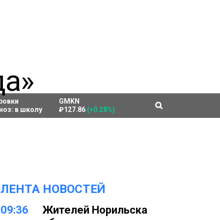
ровки
GMKN
ноз:
в школу
₽127.86
(+0.28%)
ЛЕНТА НОВОСТЕЙ
09:36
Жителей Норильска