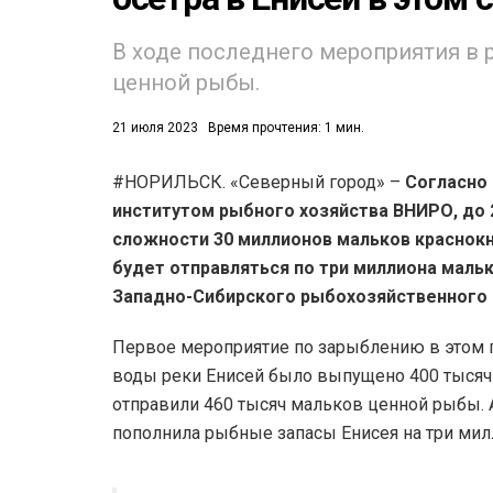
В ходе последнего мероприятия в 
ценной рыбы.
21 июля 2023
Время прочтения: 1 мин.
#НОРИЛЬСК. «Северный город» –
Согласно
53)
институтом рыбного хозяйства ВНИРО, до 
558)
сложности 30 миллионов мальков краснокн
будет отправляться по три миллиона маль
Западно-Сибирского рыбохозяйственного 
Первое мероприятие по зарыблению в этом г
воды реки Енисей было выпущено 400 тысяч 
отправили 460 тысяч мальков ценной рыбы. 
пополнила рыбные запасы Енисея на три мил