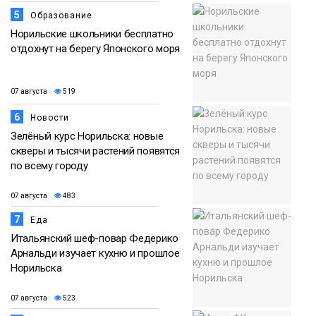
5
Образование
Норильские школьники бесплатно
отдохнут на берегу Японского моря
07 августа
519
6
Новости
Зелёный курс Норильска: новые
скверы и тысячи растений появятся
по всему городу
07 августа
483
7
Еда
Итальянский шеф-повар Федерико
Арнальди изучает кухню и прошлое
Норильска
07 августа
523