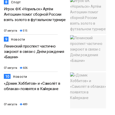
8
Спорт
Игрок ФК «Норильск» Артём
Антошкин помог сборной России
взять золото в футзальном турнире
07 августа
515
9
Новости
Ленинский проспект частично
закроют в связи с Днём рождения
«Башни»
07 августа
606
10
Новости
«Домик Хоббитов» и «Самолёт в
облаках» появятся в Кайеркане
07 августа
489