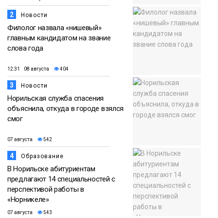
2
Новости
Филолог назвала «нишевый»
главным кандидатом на звание
слова года
12:31 08 августа
404
3
Новости
Норильская служба спасения
объяснила, откуда в городе взялся
смог
07 августа
542
4
Образование
В Норильске абитуриентам
предлагают 14 специальностей с
перспективой работы в
«Норникеле»
07 августа
543