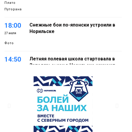
Плато
Путорана
18:00
Снежные бои по-японски устроили в
Норильске
27 июля
Фото
14:50
Летняя полевая школа стартовала в
Заполярье: как в Норильске изучают
27 июля
вечную мерзлоту
Наука
18:05
Автопарк АТО «ЦАТК» ЗФ «Норникеля»
пополнился новой техникой для
23 июля
работы в условиях Заполярья
Фото
18:00
Пожарный кроссфит стал одним из