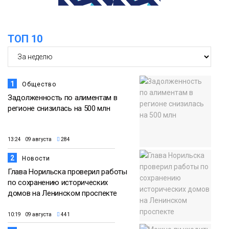
самых зрелищных событий
21 июля
праздничных выходных в Норильске
Фото
ТОП 10
18:30
Заполярное лето в разгаре: Норильск
прогрелся до 29 градусов
20 июля
Фото
1
Общество
Задолженность по алиментам в
регионе снизилась на 500 млн
13:24 09 августа
284
2
Новости
Глава Норильска проверил работы
по сохранению исторических
домов на Ленинском проспекте
10:19 09 августа
441