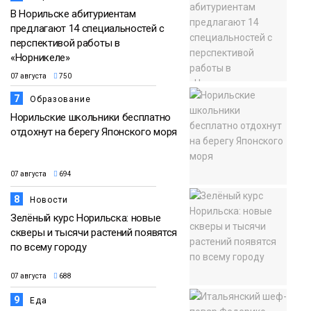
В Норильске абитуриентам
предлагают 14 специальностей с
перспективой работы в
«Норникеле»
07 августа
750
7
Образование
Норильские школьники бесплатно
отдохнут на берегу Японского моря
07 августа
694
8
Новости
Зелёный курс Норильска: новые
скверы и тысячи растений появятся
по всему городу
07 августа
688
9
Еда