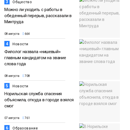
3
Общество
Можно ли уходить с работы в
обеденный перерыв, рассказали в
Минтруда
08 августа
664
4
Новости
Филолог назвала «нишевый»
главным кандидатом на звание
слова года
08 августа
708
5
Новости
Норильская служба спасения
объяснила, откуда в городе взялся
смог
07 августа
761
6
Образование