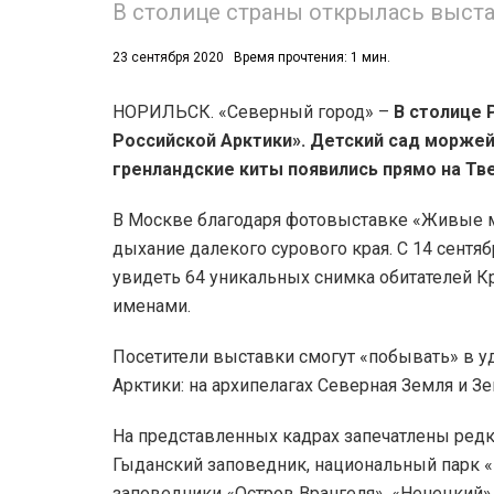
В столице страны открылась выста
23 сентября 2020
Время прочтения: 1 мин.
НОРИЛЬСК. «Северный город» –
В столице 
Российской Арктики». Детский сад моржей
гренландские киты появились прямо на Тв
52)
В Москве благодаря фотовыставке «Живые м
558)
дыхание далекого сурового края. С 14 сентяб
увидеть 64 уникальных снимка обитателей 
именами.
Посетители выставки смогут «побывать» в у
Арктики: на архипелагах Северная Земля и 
На представленных кадрах запечатлены редка
Гыданский заповедник, национальный парк «
заповедники «Остров Врангеля», «Ненецкий»