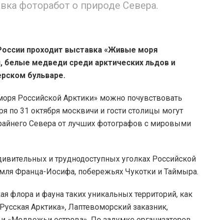
вка фоторабот о природе Севера.
России проходит выставка «Живые моря
, белые медведи среди арктических льдов и
ерском бульваре.
оря Российской Арктики» можно почувствовать
ря по 31 октября москвичи и гости столицы могут
Крайнего Севера от лучших фотографов с мировыми
дивительных и труднодоступных уголках Российской
Земля Франца-Иосифа, побережьях Чукотки и Таймыра.
я флора и фауна таких уникальных территорий, как
Русская Арктика», Лаптевоморский заказник,
 и «Медвежьи острова». По задумке организаторов,