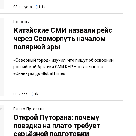
03 августа
1.1k
Новости
Китайские СМИ назвали рейс
через Севморпуть началом
полярной эры
«Северный город» изучил, что пишут об освоении
российской Арктики СМИ КНР – от агентства
«Синьхуа» до GlobalTimes
30 июля
1k
Плато Путорана
Открой Путорана: почему
поездка на плато требует
серьёзной подготовки