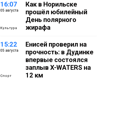
16:07
Как в Норильске
05 августа
прошёл юбилейный
День полярного
жирафа
Культура
15:22
Енисей проверил на
05 августа
прочность: в Дудинке
впервые состоялся
заплыв X-WATERS на
12 км
Спорт
15:00
Юбилейный X-WATERS
05 августа
собрал в Дудинке
более 120 пловцов со
всей России
Фото
14:36
Современные и