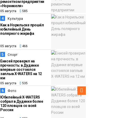
ремонтном предприятии
«Норникеля»
12:32
Торжественная
05 августа
585
05 августа
церемония
4
Культура
бракосочетания снова
Как в Норильске прошёл
прошла в «Башне»
юбилейный День
Общество
полярного жирафа
05 августа
466
5
Спорт
Енисей проверил на
прочность: в Дудинке
впервые состоялся
заплыв X-WATERS на 12
км
05 августа
535
6
Фото
Юбилейный X-WATERS
собрал в Дудинке более
120 пловцов со всей
России