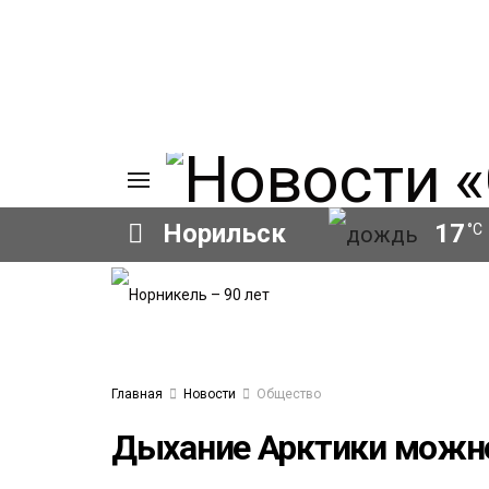
Норильск
17
°C
ИЯ
А
Ы
А
ОВАНИЕ
Главная
Новости
Общество
ОВ
Дыхание Арктики можно