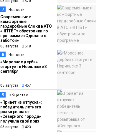
05 августа
570
7
Новости
Современные и
комфортные
гардеробные блоки в АТО
«НПТБТ» обустроили по
программе «Сделано с
заботой»
05 августа
518
8
Новости
«Морозное дерби»
стартует в Норильске 3
сентября
05 августа
457
9
Общество
«Привет из отпуска»:
победитель летнего
розыгрыша от
«Северного города»
получила свой приз
05 августа
423