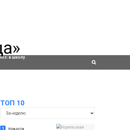
ровки
ноз:
в школу
ТОП 10
1
Новости