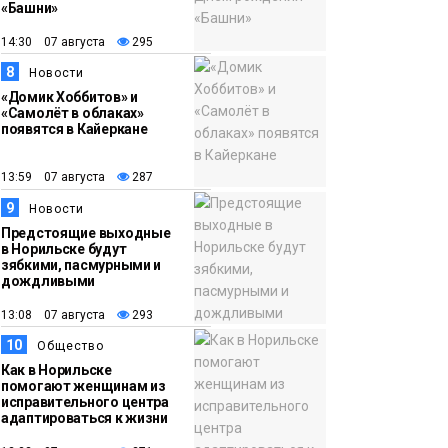
«Башни»
14:30 07 августа
295
8
Новости
«Домик Хоббитов» и
«Самолёт в облаках»
появятся в Кайеркане
13:59 07 августа
287
9
Новости
Предстоящие выходные
в Норильске будут
зябкими, пасмурными и
дождливыми
13:08 07 августа
293
10
Общество
Как в Норильске
помогают женщинам из
исправительного центра
адаптироваться к жизни