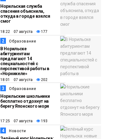
Норильская служба
спасения объяснила,
откуда в городе взялся
смог
18:22 07 августа
177
2
Образование
В Норильске
абитуриентам
предлагают 14
специальностей с
перспективой работы в
«Норникеле»
18:01 07 августа
202
3
Образование
Норильские школьники
бесплатно отдохнут на
берегу Японского моря
17:25 07 августа
193
4
Новости
Зелёный курс Норильска: