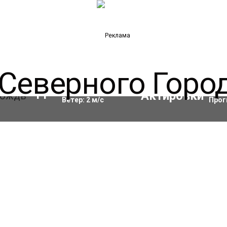
Влажность:
96
%
Акти
11
°C
Ветер:
2
м/с
Прог