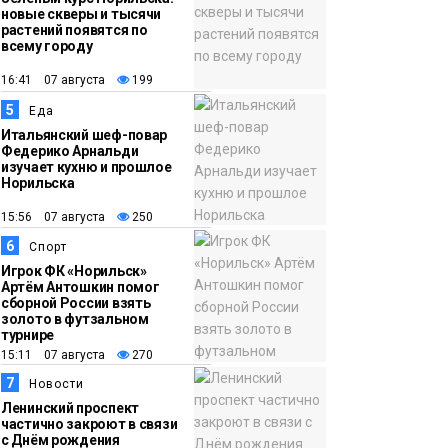
новые скверы и тысячи
растений появятся по
всему городу
16:41 07 августа
199
5
Еда
Итальянский шеф-повар
Федерико Арнальди
изучает кухню и прошлое
Норильска
15:56 07 августа
250
6
Спорт
Игрок ФК «Норильск»
Артём Антошкин помог
сборной России взять
золото в футзальном
турнире
15:11 07 августа
270
7
Новости
Ленинский проспект
частично закроют в связи
с Днём рождения