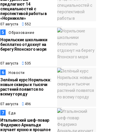
предлагают 14
специальностей с
перспективой работы в
«Норникеле»
07 августа
552
5
Образование
Норильские школьники
бесплатно отдохнут на
берегу Японского моря
07 августа
535
6
Новости
Зелёный курс Норильска:
новые скверы и тысячи
растений появятся по
всему городу
07 августа
496
7
Еда
Итальянский шеф-повар
Федерико Арнальди
изучает кухню и прошлое