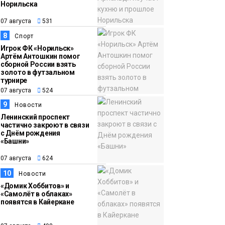
Норильска
07 августа
531
8
Спорт
Игрок ФК «Норильск»
Артём Антошкин помог
сборной России взять
золото в футзальном
турнире
07 августа
524
9
Новости
Ленинский проспект
частично закроют в связи
с Днём рождения
«Башни»
07 августа
624
10
Новости
«Домик Хоббитов» и
«Самолёт в облаках»
появятся в Кайеркане