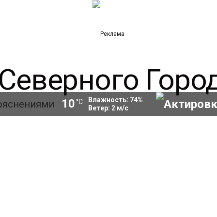
Влажность:
74
%
10
°C
Ветер:
2
м/с