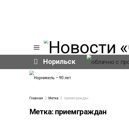
Норильск
ИЯ
А
Ы
А
Главная
Метка
приемграждан
ОВАНИЕ
ОВ
Метка:
приемграждан