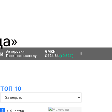
Актировки
GMKN
Прогноз:
в школу
₽124.64
(+0.52%)
ТОП 10
1
Общество