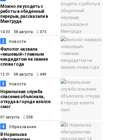
Можно ли уходить с
работы в обеденный
перерыв, рассказали в
Минтруда
14:33 08 августа
373
2
Новости
Филолог назвала
«нишевый» главным
кандидатом на звание
слова года
12:31 08 августа
449
3
Новости
Норильская служба
спасения объяснила,
откуда в городе взялся
смог
07 августа
558
4
Образование
В Норильске
абитуриентам