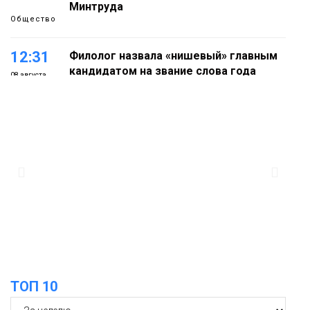
Минтруда
Общество
12:31
Филолог назвала «нишевый» главным
кандидатом на звание слова года
08 августа
Новости
18:22
Норильская служба спасения
объяснила, откуда в городе взялся
07 августа
смог
Новости
18:01
В Норильске абитуриентам
предлагают 14 специальностей с
07 августа
перспективой работы в «Норникеле»
Образование
ТОП 10