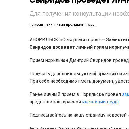
Для получения консультации необх
09 июня 2022
Время прочтения: 1 мин.
#НОРИЛЬСК. «Северный город» –
Заместит
Свиридов проведет личный прием норильча
53)
558)
Прием норильчан Дмитрий Свиридов проведет
Получить дополнительную информацию и запи
При себе необходимо иметь документ, удост
Ранее личный прием в Норильске провел
за
представитель краевой
инспекции труда
.
Подписывайтесь на нашу страницу новостей
Текст: Анжелика Степанова, Фото: пресс-служба Законода