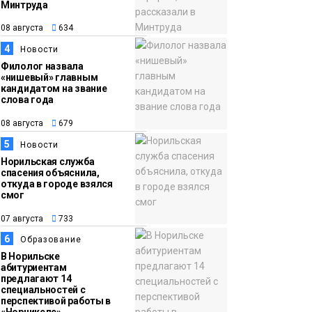
Минтруда
15:11
Игрок ФК «Норильск»
08 августа
634
07 августа
Артём Антошкин
4
Новости
помог сборной России
Филолог назвала
взять золото в
«нишевый» главным
кандидатом на звание
футзальном турнире
Спорт
слова года
08 августа
679
5
Новости
Норильская служба
спасения объяснила,
откуда в городе взялся
смог
07 августа
733
6
Образование
В Норильске
абитуриентам
предлагают 14
специальностей с
перспективой работы в