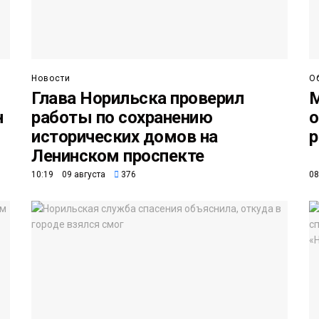
Новости
О
Глава Норильска проверил
М
н
работы по сохранению
о
исторических домов на
р
Ленинском проспекте
10:19 09 августа
376
08