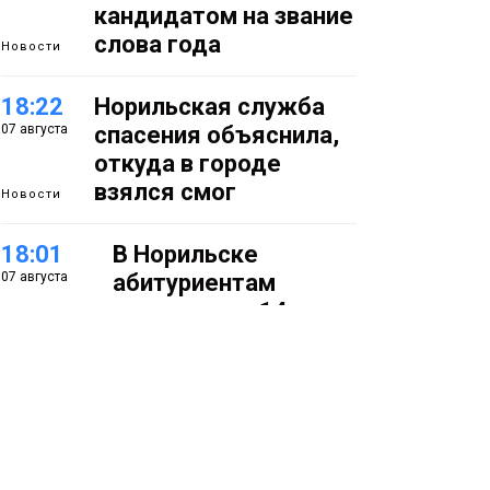
кандидатом на звание
слова года
Новости
18:22
Норильская служба
07 августа
спасения объяснила,
откуда в городе
взялся смог
Новости
18:01
В Норильске
07 августа
абитуриентам
предлагают 14
специальностей с
перспективой
работы в
«Норникеле»
Образование
17:25
Норильские