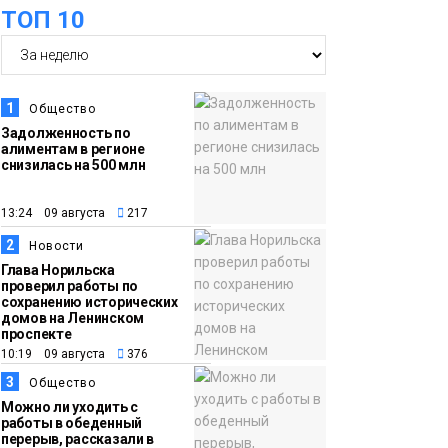
ТОП 10
07 августа
школьники
бесплатно отдохнут
на берегу Японского
моря
Образование
1
Общество
Задолженность по
алиментам в регионе
16:41
Зелёный курс
снизилась на 500 млн
07 августа
Норильска: новые
скверы и тысячи
13:24 09 августа
217
растений появятся по
2
Новости
всему городу
Новости
Глава Норильска
проверил работы по
сохранению исторических
15:56
Итальянский шеф-
домов на Ленинском
проспекте
07 августа
повар Федерико
10:19 09 августа
376
Арнальди изучает
3
Общество
кухню и прошлое
Можно ли уходить с
Норильска
работы в обеденный
Еда
перерыв, рассказали в