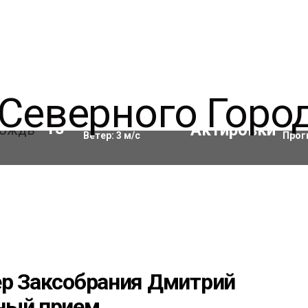
Влажность:
72
%
Акти
13
°C
Ветер:
3
м/с
Прог
ер Заксобрания Дмитрий
ный прием