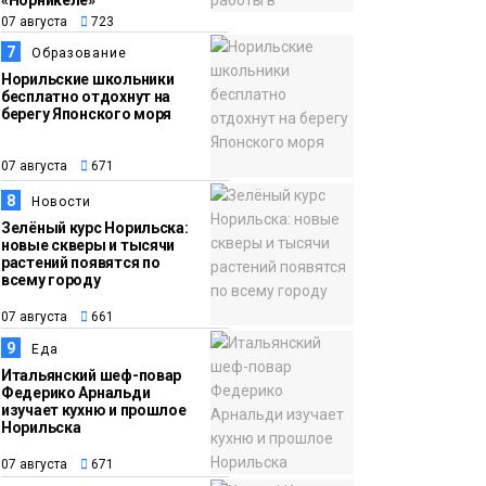
«Норникеле»
07 августа
723
7
Образование
Норильские школьники
бесплатно отдохнут на
берегу Японского моря
07 августа
671
8
Новости
Зелёный курс Норильска:
новые скверы и тысячи
растений появятся по
всему городу
07 августа
661
9
Еда
Итальянский шеф-повар
Федерико Арнальди
изучает кухню и прошлое
Норильска
07 августа
671