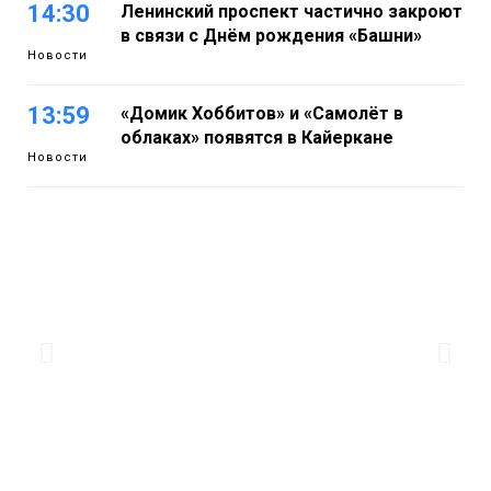
14:30
Ленинский проспект частично закроют
в связи с Днём рождения «Башни»
Новости
13:59
«Домик Хоббитов» и «Самолёт в
облаках» появятся в Кайеркане
Новости
13:08
Предстоящие выходные в Норильске
будут зябкими, пасмурными и
дождливыми
Новости
12:32
Как в Норильске помогают женщинам
из исправительного центра
адаптироваться к жизни
Общество