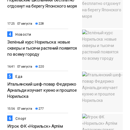
Норильские школьники бесплатно
отдохнут на берегу Японского моря
17:25 07 августа
228
4
Новости
Зелёный курс Норильска: новые
скверы и тысячи растений появятся
по всему городу
16:41 07 августа
220
5
Еда
Итальянский шеф-повар Федерико
Арнальди изучает кухню и прошлое
Норильска
15:56 07 августа
277
6
Спорт
Игрок ФК «Норильск» Артём