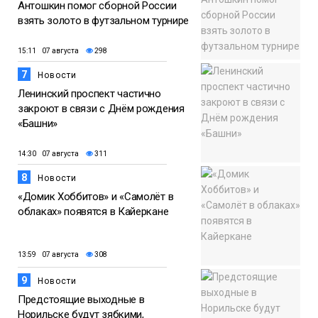
Антошкин помог сборной России
взять золото в футзальном турнире
15:11 07 августа
298
7
Новости
Ленинский проспект частично
закроют в связи с Днём рождения
«Башни»
14:30 07 августа
311
8
Новости
«Домик Хоббитов» и «Самолёт в
облаках» появятся в Кайеркане
13:59 07 августа
308
9
Новости
Предстоящие выходные в
Норильске будут зябкими,