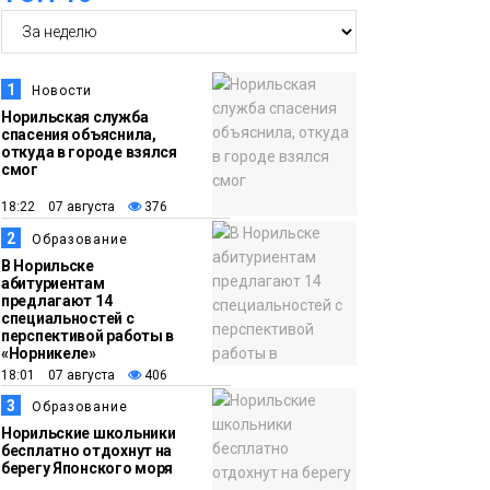
14:30
Ленинский проспект
частично закроют в
1
Новости
связи с Днём
Норильская служба
спасения объяснила,
рождения «Башни»
Новости
откуда в городе взялся
смог
13:59
«Домик Хоббитов» и
18:22 07 августа
376
«Самолёт в облаках»
2
Образование
появятся в Кайеркане
Новости
В Норильске
абитуриентам
предлагают 14
13:08
Предстоящие
специальностей с
перспективой работы в
выходные в
«Норникеле»
Норильске будут
18:01 07 августа
406
зябкими, пасмурными
3
Образование
и дождливыми
Норильские школьники
Новости
бесплатно отдохнут на
берегу Японского моря