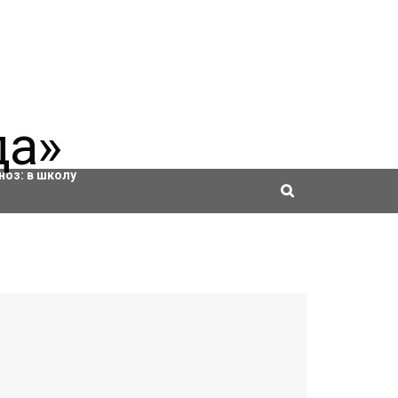
ровки
ноз:
в школу