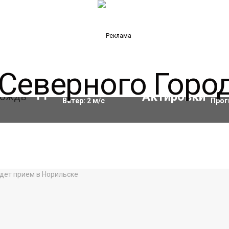
Влажность:
97
%
Акти
11
°C
Ветер:
2
м/с
Прог