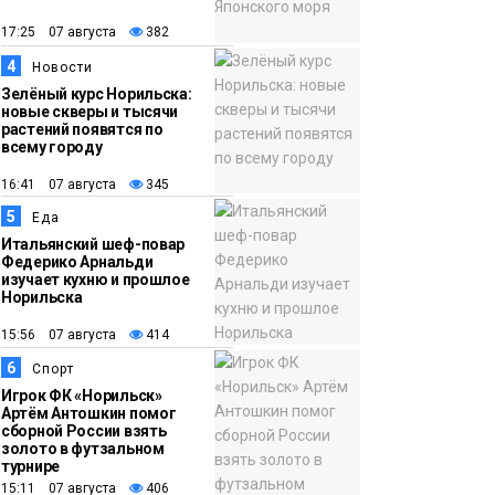
12:32
Как в Норильске
помогают женщинам
17:25 07 августа
382
из исправительного
4
Новости
центра
Зелёный курс Норильска:
новые скверы и тысячи
адаптироваться к
растений появятся по
жизни
всему городу
Общество
16:41 07 августа
345
5
Еда
Итальянский шеф-повар
Федерико Арнальди
изучает кухню и прошлое
Норильска
15:56 07 августа
414
6
Спорт
Игрок ФК «Норильск»
Артём Антошкин помог
сборной России взять
золото в футзальном
турнире
15:11 07 августа
406