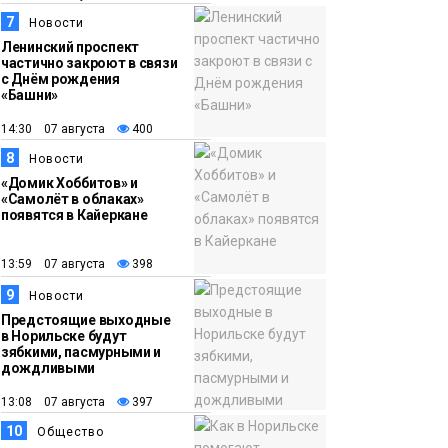
7
Новости
Ленинский проспект
частично закроют в связи
с Днём рождения
«Башни»
14:30 07 августа
400
8
Новости
«Домик Хоббитов» и
«Самолёт в облаках»
появятся в Кайеркане
13:59 07 августа
398
9
Новости
Предстоящие выходные
в Норильске будут
зябкими, пасмурными и
дождливыми
13:08 07 августа
397
10
Общество