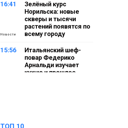
16:41
Зелёный курс
Норильска: новые
скверы и тысячи
растений появятся по
всему городу
Новости
15:56
Итальянский шеф-
повар Федерико
Арнальди изучает
кухню и прошлое
Норильска
Еда
15:11
Игрок ФК «Норильск»
Артём Антошкин
помог сборной России
взять золото в
ТОП 10
футзальном турнире
Спорт