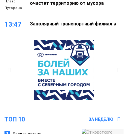
Плато
очистят территорию от мусора
Путорана
13:47
Заполярный транспортный филиал в
Дудинке заасфальтировал 47 тысяч
«квадратов» грузовых площадок
Новости
13:10
В Норильске лыжную базу «Оль-Гуль»
закрыли из-за появления медведя
Животные
12:25
Барнаул обошёл Красноярск в
списке городов, откуда приехали
Проекты
норильчане
Медиакомпании
ТОП 10
ЗА НЕДЕЛЮ
1
Происшествия