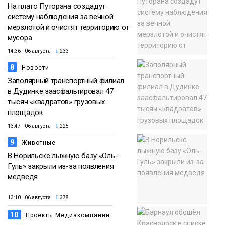
На плато Путорана создадут
систему наблюдения за вечной
мерзлотой и очистят территорию от
мусора
14:36 06 августа
233
8
Новости
Заполярный транспортный филиал
в Дудинке заасфальтировал 47
тысяч «квадратов» грузовых
площадок
13:47 06 августа
225
9
Животные
В Норильске лыжную базу «Оль-
Гуль» закрыли из-за появления
медведя
13:10 06 августа
378
10
Проекты Медиакомпании