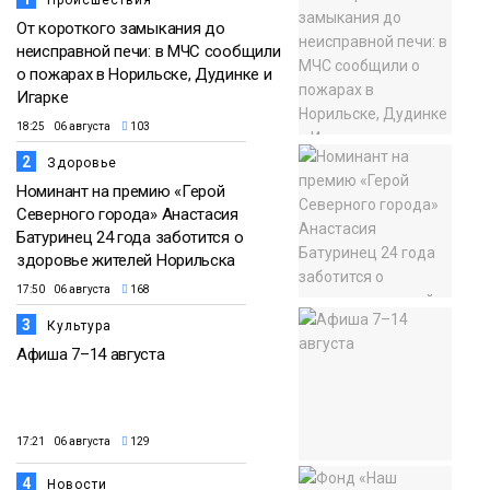
От короткого замыкания до
неисправной печи: в МЧС сообщили
о пожарах в Норильске, Дудинке и
Игарке
18:25 06 августа
103
2
Здоровье
Номинант на премию «Герой
Северного города» Анастасия
Батуринец 24 года заботится о
здоровье жителей Норильска
17:50 06 августа
168
3
Культура
Афиша 7–14 августа
17:21 06 августа
129
4
Новости