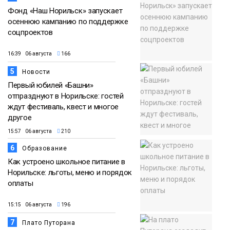
Фонд «Наш Норильск» запускает
осеннюю кампанию по поддержке
соцпроектов
16:39 06 августа
166
5
Новости
Первый юбилей «Башни»
отпразднуют в Норильске: гостей
ждут фестиваль, квест и многое
другое
15:57 06 августа
210
6
Образование
Как устроено школьное питание в
Норильске: льготы, меню и порядок
оплаты
15:15 06 августа
196
7
Плато Путорана