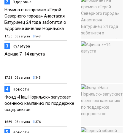
2
Здоровье
Номинант на премию «Герой
Северного города» Анастасия
Батуринец 24 года заботится о
здоровье жителей Норильска
17:50 06 августа
548
3
Культура
Афиша 7–14 августа
17:21 06 августа
345
4
Новости
Фонд «Наш Норильск» запускает
осеннюю кампанию по поддержке
соцпроектов
16:39 06 августа
376
5
Новости