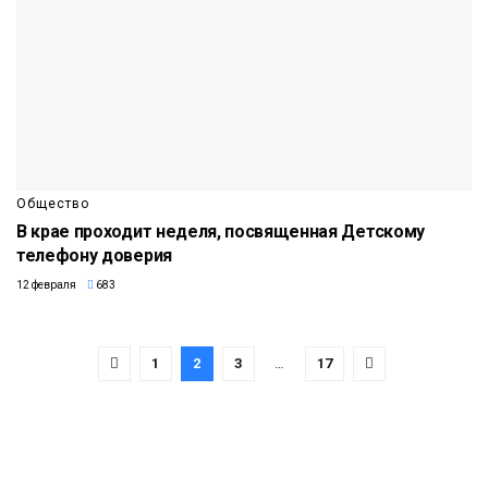
Общество
В крае проходит неделя, посвященная Детскому
телефону доверия
12 февраля
683
1
2
3
…
17