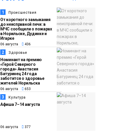
14:36
На плато Путорана
1
Происшествия
06 августа
От короткого замыкания
создадут систему
до неисправной печи: в
наблюдения за вечной
МЧС сообщили о пожарах
в Норильске, Дудинке и
мерзлотой и очистят
Плато
Игарке
территорию от мусора
06 августа
436
Путорана
2
Здоровье
13:47
Заполярный
Номинант на премию
«Герой Северного
06 августа
транспортный филиал
города» Анастасия
Батуринец 24 года
в Дудинке
заботится о здоровье
заасфальтировал 47
жителей Норильска
06 августа
653
тысяч «квадратов»
3
грузовых площадок
Культура
Новости
Афиша 7–14 августа
13:10
В Норильске лыжную
06 августа
базу «Оль-Гуль»
06 августа
377
закрыли из-за