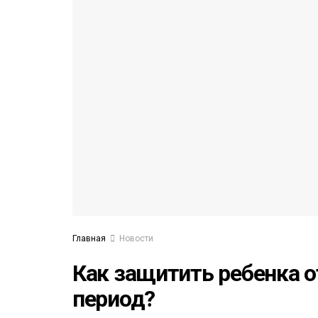
53)
558)
Главная
Новости
Как защитить ребенка о
период?