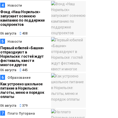
появления медведя
4
Новости
Животные
Фонд «Наш Норильск»
запускает осеннюю
12:25
Барнаул обошёл
кампанию по поддержке
соцпроектов
06 августа
Красноярск в
списке городов,
06 августа
408
откуда приехали
5
Новости
Проекты
норильчане
Первый юбилей «Башни»
Медиакомпании
отпразднуют в
Норильске: гостей ждут
фестиваль, квест и
многое другое
06 августа
445
6
Образование
Как устроено школьное
питание в Норильске:
льготы, меню и порядок
оплаты
06 августа
379
7
Плато Путорана