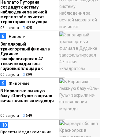
На плато Путорана
создадут систему
наблюдения за вечной
мерзлотой и очистят
территорию от мусора
06 августа
425
8
Новости
Заполярный
транспортный филиал в
Дудинке
заасфальтировал 47
тысяч «квадратов»
грузовых площадок
06 августа
399
9
Животные
В Норильске лыжную
базу «Оль-Гуль» закрыли
из-за появления медведя
06 августа
649
10
Проекты Медиакомпании