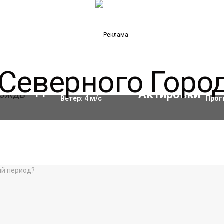
Влажность:
91
%
Акти
11
°C
Ветер:
4
м/с
Прог