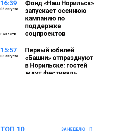
16:39
Фонд «Наш Норильск»
06 августа
запускает осеннюю
кампанию по
поддержке
соцпроектов
Новости
15:57
Первый юбилей
06 августа
«Башни» отпразднуют
в Норильске: гостей
ждут фестиваль,
квест и многое другое
Новости
15:15
Как устроено
06 августа
школьное питание в
Норильске: льготы,
меню и порядок
оплаты
ТОП 10
Образование
ЗА НЕДЕЛЮ