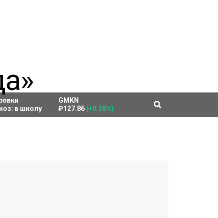
ровки
GMKN
ноз:
в школу
₽127.86
(+0.28%)