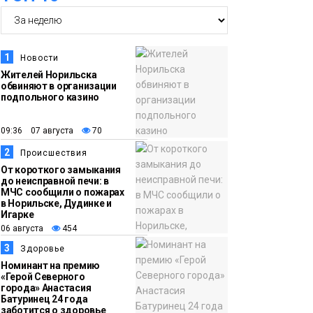
15:15
Как устроено
06 августа
школьное питание в
Норильске: льготы,
1
Новости
меню и порядок
Жителей Норильска
оплаты
обвиняют в организации
Образование
подпольного казино
14:36
На плато Путорана
09:36 07 августа
70
06 августа
создадут систему
2
Происшествия
наблюдения за вечной
От короткого замыкания
мерзлотой и очистят
до неисправной печи: в
Плато
МЧС сообщили о пожарах
территорию от мусора
Путорана
в Норильске, Дудинке и
Игарке
06 августа
454
13:47
Заполярный
3
Здоровье
06 августа
транспортный филиал
Номинант на премию
в Дудинке
«Герой Северного
города» Анастасия
заасфальтировал 47
Батуринец 24 года
тысяч «квадратов»
заботится о здоровье