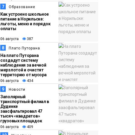
7
Образование
Как устроено школьное
питание в Норильске:
льготы, меню и порядок
оплаты
06 августа
387
8
Плато Путорана
На плато Путорана
создадут систему
наблюдения за вечной
мерзлотой и очистят
территорию от мусора
06 августа
434
9
Новости
Заполярный
транспортный филиал в
Дудинке
заасфальтировал 47
тысяч «квадратов»
грузовых площадок
06 августа
409