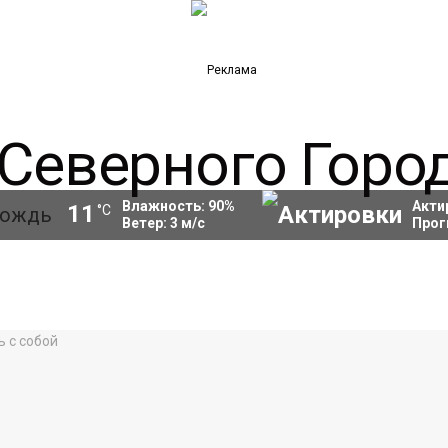
Влажность:
90
%
Акти
11
°C
Ветер:
3
м/с
Прог