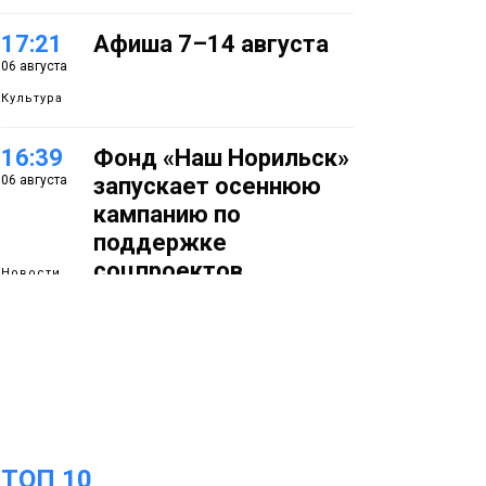
17:21
Афиша 7–14 августа
06 августа
Культура
16:39
Фонд «Наш Норильск»
06 августа
запускает осеннюю
кампанию по
поддержке
соцпроектов
Новости
15:57
Первый юбилей
06 августа
«Башни» отпразднуют
в Норильске: гостей
ждут фестиваль,
квест и многое другое
Новости
ТОП 10