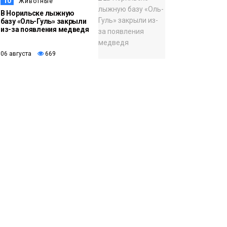
10
Животные
В Норильске лыжную
базу «Оль-Гуль» закрыли
из-за появления медведя
06 августа
669