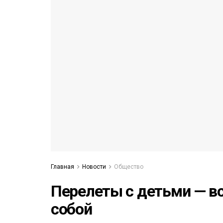
53)
558)
Главная
Новости
Общество
Перелеты с детьми — все
собой