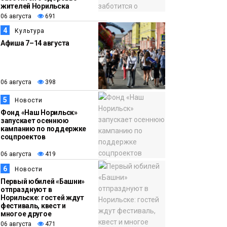
жителей Норильска
грузовых площадок
Новости
06 августа
691
4
Культура
13:10
В Норильске лыжную
Афиша 7–14 августа
06 августа
базу «Оль-Гуль»
закрыли из-за
появления медведя
Животные
06 августа
398
5
Новости
Фонд «Наш Норильск»
запускает осеннюю
кампанию по поддержке
соцпроектов
06 августа
419
6
Новости
Первый юбилей «Башни»
отпразднуют в
Норильске: гостей ждут
фестиваль, квест и
многое другое
06 августа
471