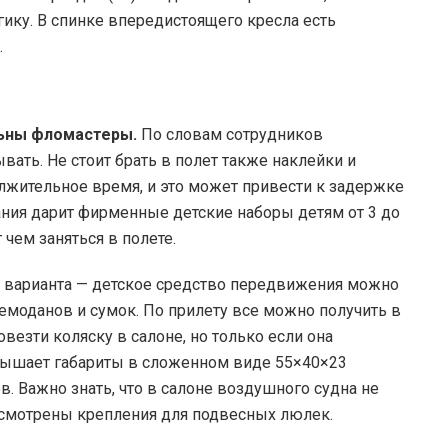
ику. В спинке впередистоящего кресла есть
.
льны фломастеры.
По словам сотрудников
вать. Не стоит брать в полет также наклейки и
олжительное время, и это может привести к задержке
ния дарит фирменные детские наборы детям от 3 до
 чем заняться в полете.
два варианта — детское средство передвижения можно
емоданов и сумок. По прилету все можно получить в
овезти коляску в салоне, но только если она
вышает габариты в сложенном виде 55×40×23
в. Важно знать, что в салоне воздушного судна не
усмотрены крепления для подвесных люлек.