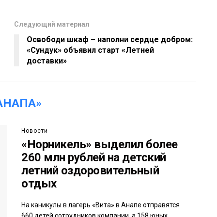
Следующий материал
Освободи шкаф – наполни сердце добром:
«Сундук» объявил старт «Летней
доставки»
АНАПА»
Новости
«Норникель» выделил более
260 млн рублей на детский
летний оздоровительный
отдых
На каникулы в лагерь «Вита» в Анапе отправятся
660 детей сотрудников компании, а 158 юных