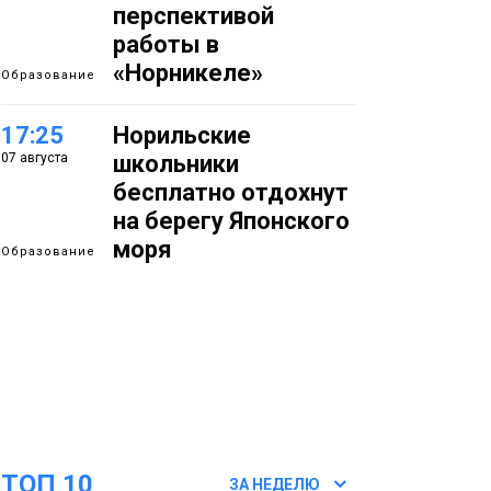
перспективой
работы в
«Норникеле»
Образование
17:25
Норильские
07 августа
школьники
бесплатно отдохнут
на берегу Японского
моря
Образование
16:41
Зелёный курс
07 августа
Норильска: новые
скверы и тысячи
растений появятся по
всему городу
Новости
ТОП 10
15:56
Итальянский шеф-
ЗА НЕДЕЛЮ