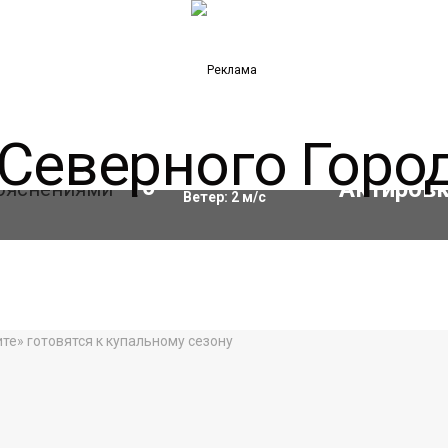
Влажность:
74
%
10
°C
Ветер:
2
м/с