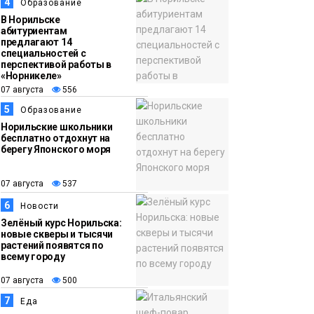
13:59
«Домик Хоббитов» и
4
Образование
07 августа
«Самолёт в облаках»
В Норильске
абитуриентам
появятся в Кайеркане
предлагают 14
Новости
специальностей с
перспективой работы в
«Норникеле»
07 августа
556
5
Образование
Норильские школьники
бесплатно отдохнут на
берегу Японского моря
07 августа
537
6
Новости
Зелёный курс Норильска:
новые скверы и тысячи
растений появятся по
всему городу
07 августа
500
7
Еда