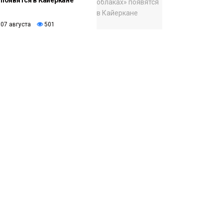
появятся в Кайеркане
07 августа
501