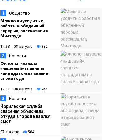
07 августа
повар Федерико
1
Общество
Арнальди изучает
Можно ли уходить с
кухню и прошлое
работы в обеденный
Норильска
перерыв, рассказали в
Еда
Минтруда
14:33 08 августа
382
15:11
Игрок ФК «Норильск»
2
07 августа
Артём Антошкин
Новости
Филолог назвала
помог сборной России
«нишевый» главным
взять золото в
кандидатом на звание
слова года
футзальном турнире
Спорт
12:31 08 августа
458
14:30
Ленинский проспект
3
Новости
Норильская служба
07 августа
частично закроют в
спасения объяснила,
связи с Днём
откуда в городе взялся
смог
рождения «Башни»
Новости
07 августа
564