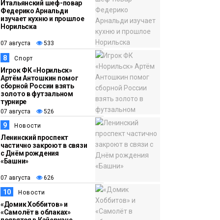
Итальянский шеф-повар
Федерико Арнальди
изучает кухню и прошлое
Норильска
07 августа
533
8
Спорт
Игрок ФК «Норильск»
Артём Антошкин помог
сборной России взять
золото в футзальном
турнире
07 августа
526
9
Новости
Ленинский проспект
частично закроют в связи
с Днём рождения
«Башни»
07 августа
626
10
Новости
«Домик Хоббитов» и
«Самолёт в облаках»