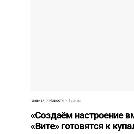
53)
558)
Главная
Новости
Туризм
«Создаём настроение вм
«Вите» готовятся к куп