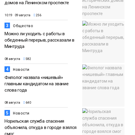
домов на Ленинском проспекте
10:19 09 августа
256
3
Общество
Можно ли уходить с работы в
обеденный перерыв, рассказали в
Минтруда
08 августа
582
4
Новости
Филолог назвала «нишевый»
главным кандидатом на звание
слова года
08 августа
640
5
Новости
Норильская служба спасения
объяснила, откуда в городе взялся
смог