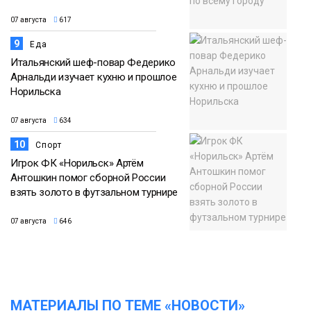
07 августа
617
9
Еда
Итальянский шеф-повар Федерико
Арнальди изучает кухню и прошлое
Норильска
07 августа
634
10
Спорт
Игрок ФК «Норильск» Артём
Антошкин помог сборной России
взять золото в футзальном турнире
07 августа
646
МАТЕРИАЛЫ ПО ТЕМЕ «НОВОСТИ»