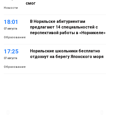
смог
Новости
18:01
В Норильске абитуриентам
предлагают 14 специальностей с
07 августа
перспективой работы в «Норникеле»
Образование
17:25
Норильские школьники бесплатно
отдохнут на берегу Японского моря
07 августа
Образование
16:41
Зелёный курс Норильска: новые
скверы и тысячи растений появятся по
07 августа
всему городу
Новости
15:56
Итальянский шеф-повар Федерико