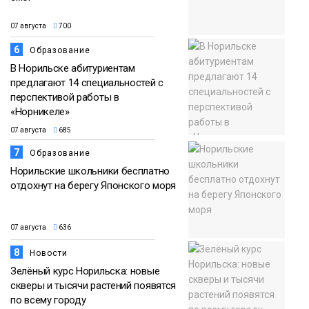
07 августа
700
6
Образование
В Норильске абитуриентам
предлагают 14 специальностей с
перспективой работы в
«Норникеле»
07 августа
685
7
Образование
Норильские школьники бесплатно
отдохнут на берегу Японского моря
07 августа
636
8
Новости
Зелёный курс Норильска: новые
скверы и тысячи растений появятся
по всему городу