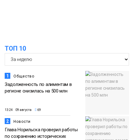
Арнальди изучает кухню и прошлое
07 августа
Норильска
Еда
15:11
Игрок ФК «Норильск» Артём Антошкин
помог сборной России взять золото в
07 августа
футзальном турнире
ТОП 10
Спорт
1
Общество
Задолженность по алиментам в
регионе снизилась на 500 млн
13:24 09 августа
69
2
Новости
Глава Норильска проверил работы
по сохранению исторических