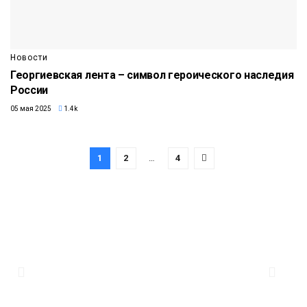
Новости
Георгиевская лента – символ героического наследия
России
05 мая 2025
1.4k
1
2
…
4