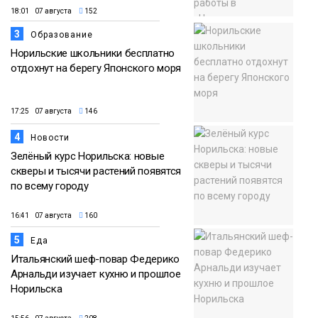
18:01 07 августа
152
3
Образование
Норильские школьники бесплатно
отдохнут на берегу Японского моря
17:25 07 августа
146
4
Новости
Зелёный курс Норильска: новые
скверы и тысячи растений появятся
по всему городу
16:41 07 августа
160
5
Еда
Итальянский шеф-повар Федерико
Арнальди изучает кухню и прошлое
Норильска