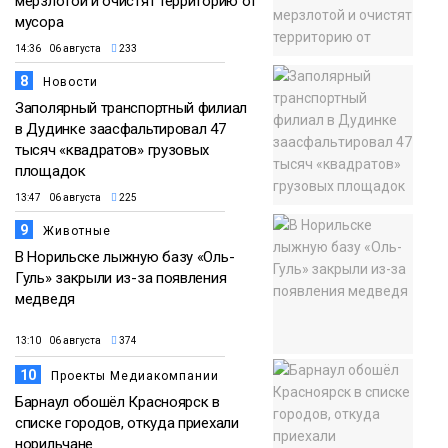
мерзлотой и очистят территорию от
мусора
14:36 06 августа
233
8
Новости
Заполярный транспортный филиал
в Дудинке заасфальтировал 47
тысяч «квадратов» грузовых
площадок
13:47 06 августа
225
9
Животные
В Норильске лыжную базу «Оль-
Гуль» закрыли из-за появления
медведя
13:10 06 августа
374
10
Проекты Медиакомпании
Барнаул обошёл Красноярск в
списке городов, откуда приехали
норильчане