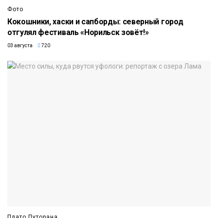
Фото
Кокошники, хаски и сапборды: северный город
отгулял фестиваль «Норильск зовёт!»
03 августа
720
Плато Путорана