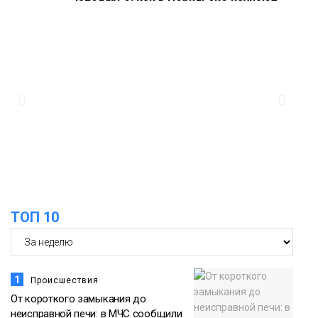
Заполярье: как в Норильске изучают
27 июля
вечную мерзлоту
Наука
18:05
Автопарк АТО «ЦАТК» ЗФ «Норникеля»
пополнился новой техникой для
23 июля
работы в условиях Заполярья
Фото
18:00
Пожарный кроссфит стал одним из
самых зрелищных событий
21 июля
праздничных выходных в Норильске
Фото
ТОП 10
18:30
Заполярное лето в разгаре: Норильск
прогрелся до 29 градусов
20 июля
Фото
1
Происшествия
От короткого замыкания до
неисправной печи: в МЧС сообщили