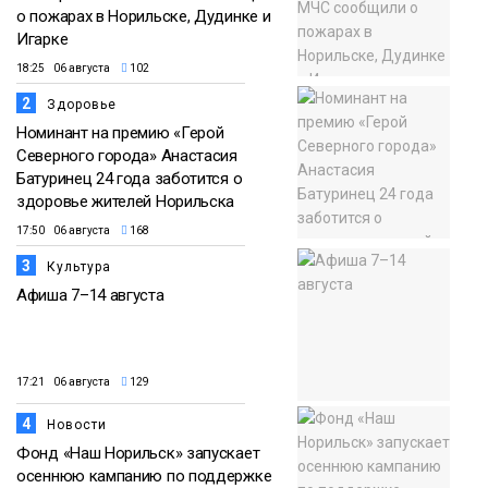
о пожарах в Норильске, Дудинке и
Игарке
18:25 06 августа
102
2
Здоровье
Номинант на премию «Герой
Северного города» Анастасия
Батуринец 24 года заботится о
здоровье жителей Норильска
17:50 06 августа
168
3
Культура
Афиша 7–14 августа
17:21 06 августа
129
4
Новости
Фонд «Наш Норильск» запускает
осеннюю кампанию по поддержке