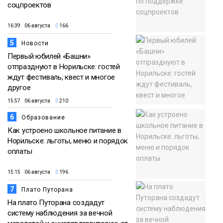
соцпроектов
16:39 06 августа
166
5
Новости
Первый юбилей «Башни»
отпразднуют в Норильске: гостей
ждут фестиваль, квест и многое
другое
15:57 06 августа
210
6
Образование
Как устроено школьное питание в
Норильске: льготы, меню и порядок
оплаты
15:15 06 августа
196
7
Плато Путорана
На плато Путорана создадут
систему наблюдения за вечной