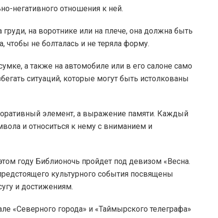
о-негативного отношения к ней.
 груди, на воротнике или на плече, она должна быть
, чтобы не болталась и не теряла форму.
мке, а также на автомобиле или в его салоне само
збегать ситуаций, которые могут быть истолкованы
екоративный элемент, а выражение памяти. Каждый
вола и относиться к нему с вниманием и
этом году Библионочь пройдет под девизом «Весна.
предстоящего культурного события посвящены
сугу и достижениям.
але «Северного города» и «Таймырского телеграфа»