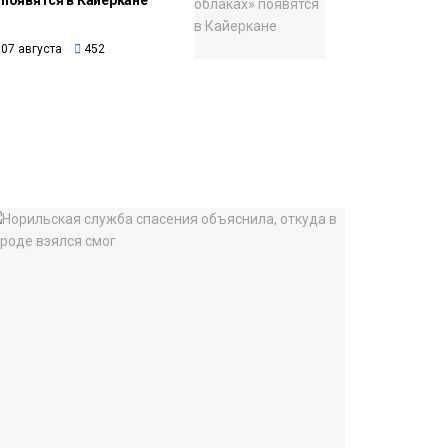
появятся в Кайеркане
07 августа
452