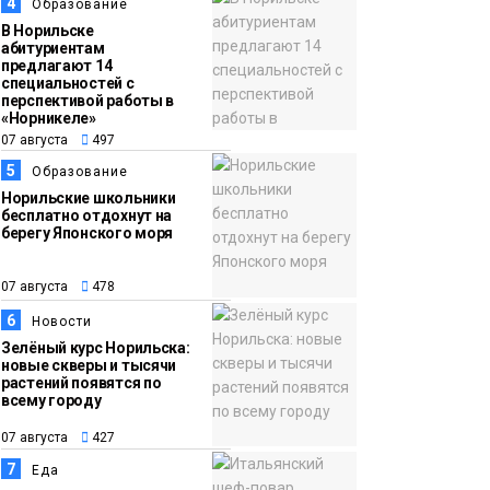
13:59
«Домик Хоббитов» и
4
Образование
07 августа
«Самолёт в облаках»
В Норильске
абитуриентам
появятся в Кайеркане
предлагают 14
Новости
специальностей с
перспективой работы в
«Норникеле»
07 августа
497
5
Образование
Норильские школьники
бесплатно отдохнут на
берегу Японского моря
07 августа
478
6
Новости
Зелёный курс Норильска:
новые скверы и тысячи
растений появятся по
всему городу
07 августа
427
7
Еда