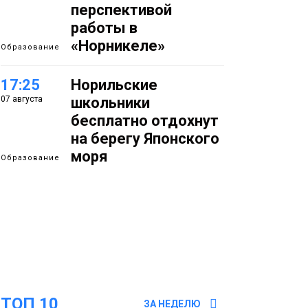
перспективой
работы в
«Норникеле»
Образование
17:25
Норильские
07 августа
школьники
бесплатно отдохнут
на берегу Японского
моря
Образование
16:41
Зелёный курс
07 августа
Норильска: новые
скверы и тысячи
растений появятся по
всему городу
Новости
ТОП 10
15:56
Итальянский шеф-
ЗА НЕДЕЛЮ