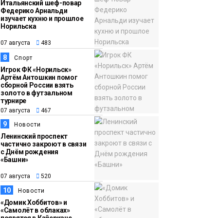
Итальянский шеф-повар
Федерико Арнальди
изучает кухню и прошлое
Норильска
07 августа
483
8
Спорт
Игрок ФК «Норильск»
Артём Антошкин помог
сборной России взять
золото в футзальном
турнире
07 августа
467
9
Новости
Ленинский проспект
частично закроют в связи
с Днём рождения
«Башни»
07 августа
520
10
Новости
«Домик Хоббитов» и
«Самолёт в облаках»