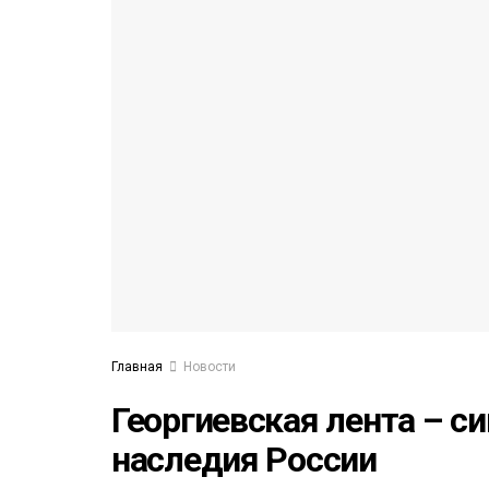
53)
558)
Главная
Новости
Георгиевская лента – с
наследия России