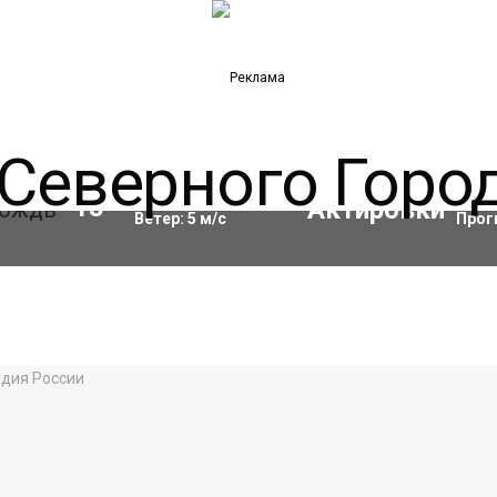
Влажность:
69
%
Акти
13
°C
Ветер:
5
м/с
Прог