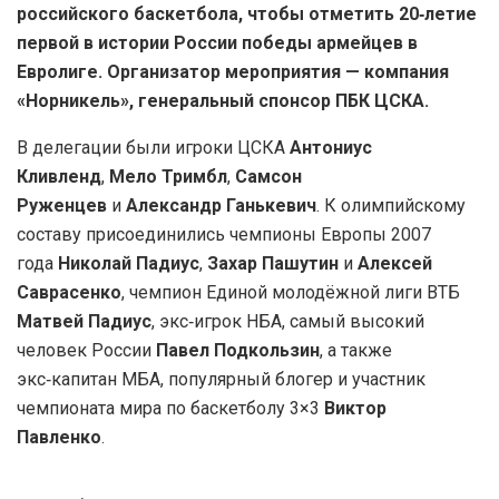
российского баскетбола, чтобы отметить 20‑летие
первой в истории России победы армейцев в
Евролиге. Организатор мероприятия
— компания
«Норникель», генеральный спонсор ПБК ЦСКА.
В делегации были игроки ЦСКА
Антониус
Кливленд
,
Мело Тримбл
,
Самсон
Руженцев
и
Александр Ганькевич
. К олимпийскому
составу присоединились чемпионы Европы 2007
года
Николай Падиус
,
Захар Пашутин
и
Алексей
Саврасенко
, чемпион Единой молодёжной лиги ВТБ
Матвей Падиус
, экс‑игрок НБА, самый высокий
человек России
Павел Подкользин
, а также
экс‑капитан МБА, популярный блогер и участник
чемпионата мира по баскетболу 3×3
Виктор
Павленко
.