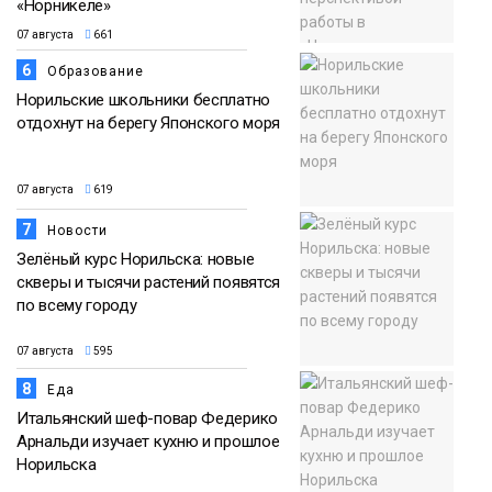
«Норникеле»
07 августа
661
6
Образование
Норильские школьники бесплатно
отдохнут на берегу Японского моря
07 августа
619
7
Новости
Зелёный курс Норильска: новые
скверы и тысячи растений появятся
по всему городу
07 августа
595
8
Еда
Итальянский шеф-повар Федерико
Арнальди изучает кухню и прошлое
Норильска