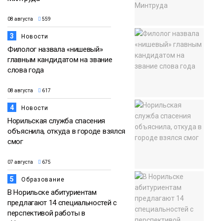
08 августа
559
3
Новости
Филолог назвала «нишевый»
главным кандидатом на звание
слова года
08 августа
617
4
Новости
Норильская служба спасения
объяснила, откуда в городе взялся
смог
07 августа
675
5
Образование
В Норильске абитуриентам
предлагают 14 специальностей с
перспективой работы в