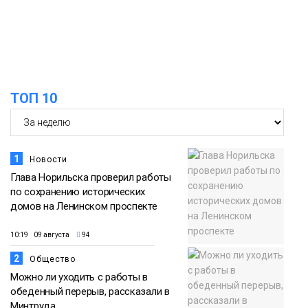
помог сборной России взять золото в
07 августа
футзальном турнире
Спорт
14:30
Ленинский проспект частично закроют
в связи с Днём рождения «Башни»
07 августа
ТОП 10
Новости
1
Новости
Глава Норильска проверил работы
по сохранению исторических
домов на Ленинском проспекте
10:19 09 августа
94
2
Общество
Можно ли уходить с работы в
обеденный перерыв, рассказали в
Минтруда