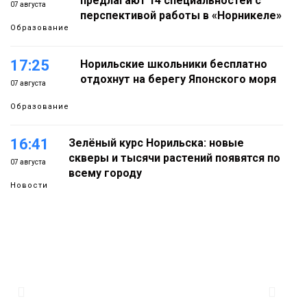
предлагают 14 специальностей с
07 августа
перспективой работы в «Норникеле»
Образование
17:25
Норильские школьники бесплатно
отдохнут на берегу Японского моря
07 августа
Образование
16:41
Зелёный курс Норильска: новые
скверы и тысячи растений появятся по
07 августа
всему городу
Новости
15:56
Итальянский шеф-повар Федерико
Арнальди изучает кухню и прошлое
07 августа
Норильска
Еда
15:11
Игрок ФК «Норильск» Артём Антошкин