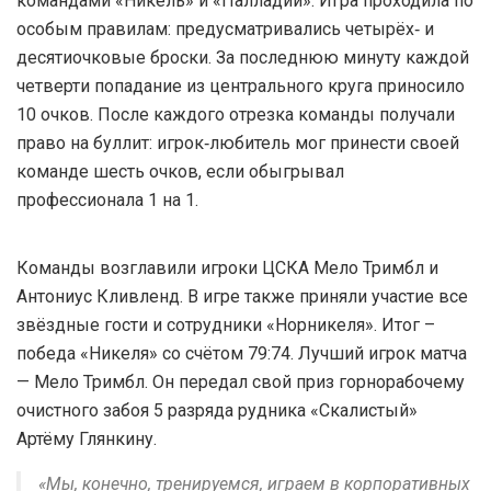
командами «Никель» и «Палладий». Игра проходила по
особым правилам: предусматривались четырёх‑ и
десятиочковые броски. За последнюю минуту каждой
четверти попадание из центрального круга приносило
10 очков. После каждого отрезка команды получали
право на буллит: игрок‑любитель мог принести своей
команде шесть очков, если обыгрывал
профессионала 1 на 1.
Команды возглавили игроки ЦСКА Мело Тримбл и
Антониус Кливленд. В игре также приняли участие все
звёздные гости и сотрудники «Норникеля». Итог –
победа «Никеля» со счётом 79:74. Лучший игрок матча
— Мело Тримбл. Он передал свой приз горнорабочему
очистного забоя 5 разряда рудника «Скалистый»
Артёму Глянкину.
«Мы, конечно, тренируемся, играем в корпоративных