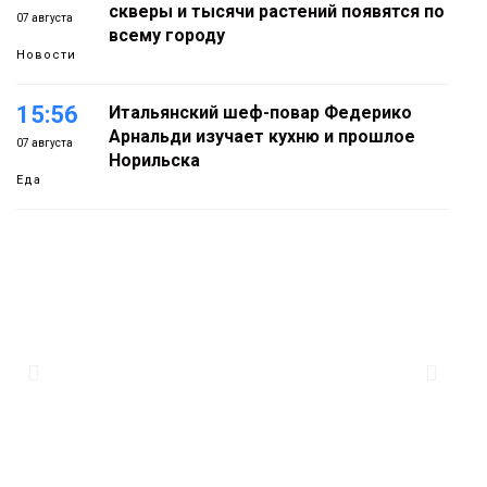
скверы и тысячи растений появятся по
07 августа
всему городу
Новости
15:56
Итальянский шеф-повар Федерико
Арнальди изучает кухню и прошлое
07 августа
Норильска
Еда
15:11
Игрок ФК «Норильск» Артём Антошкин
помог сборной России взять золото в
07 августа
футзальном турнире
Спорт
14:30
Ленинский проспект частично закроют
в связи с Днём рождения «Башни»
07 августа
Новости