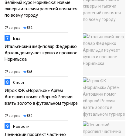
Зелёный курс Норильска: новые
скверы и тысячи растений появятся
по всему городу
07 августа
532
7
Еда
Итальянский шеф-повар Федерико
Арнальди изучает кухню и прошлое
Норильска
07 августа
563
8
Спорт
Игрок ФК «Норильск» Артём
Антошкин помог сборной России
взять золото в футзальном турнире
07 августа
559
9
Новости
Ленинский проспект частично