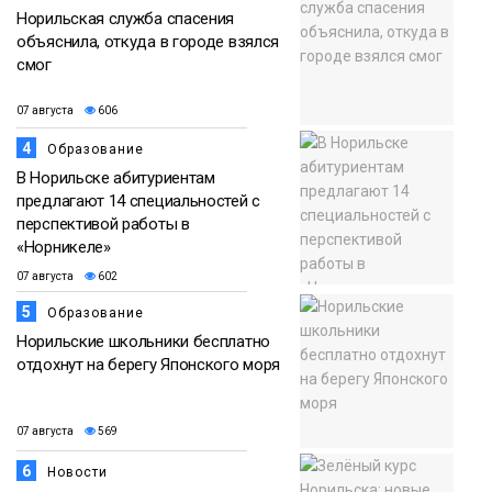
Норильская служба спасения
объяснила, откуда в городе взялся
смог
07 августа
606
4
Образование
В Норильске абитуриентам
предлагают 14 специальностей с
перспективой работы в
«Норникеле»
07 августа
602
5
Образование
Норильские школьники бесплатно
отдохнут на берегу Японского моря
07 августа
569
6
Новости