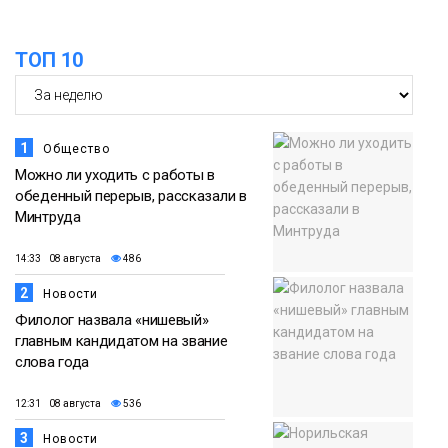
13:59
«Домик Хоббитов» и «Самолёт в
облаках» появятся в Кайеркане
07 августа
ТОП 10
Новости
1
Общество
Можно ли уходить с работы в
обеденный перерыв, рассказали в
Минтруда
14:33 08 августа
486
2
Новости
Филолог назвала «нишевый»
главным кандидатом на звание
слова года
12:31 08 августа
536
3
Новости