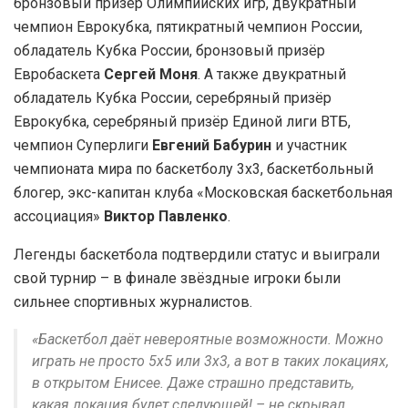
бронзовый призёр Олимпийских игр, двукратный
чемпион Еврокубка, пятикратный чемпион России,
обладатель Кубка России, бронзовый призёр
Евробаскета
Сергей Моня
. А также двукратный
обладатель Кубка России, серебряный призёр
Еврокубка, серебряный призёр Единой лиги ВТБ,
чемпион Суперлиги
Евгений Бабурин
и участник
чемпионата мира по баскетболу 3х3, баскетбольный
блогер, экс-капитан клуба «Московская баскетбольная
ассоциация»
Виктор Павленко
.
Легенды баскетбола подтвердили статус и выиграли
свой турнир – в финале звёздные игроки были
сильнее спортивных журналистов.
«Баскетбол даёт невероятные возможности. Можно
играть не просто 5х5 или 3х3, а вот в таких локациях,
в открытом Енисее. Даже страшно представить,
какая локация будет следующей! – не скрывал