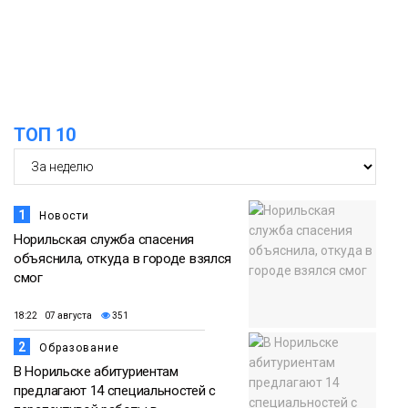
Фото
18:00
Пожарный кроссфит стал одним из
самых зрелищных событий
21 июля
праздничных выходных в Норильске
Фото
ТОП 10
18:30
Заполярное лето в разгаре: Норильск
прогрелся до 29 градусов
20 июля
Фото
1
Новости
Норильская служба спасения
объяснила, откуда в городе взялся
смог
18:22 07 августа
351
2
Образование
В Норильске абитуриентам
предлагают 14 специальностей с