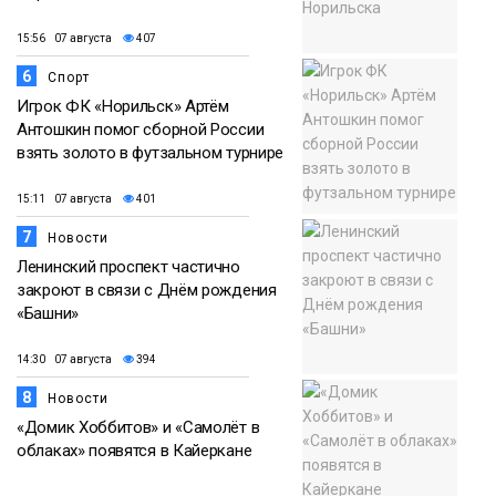
15:56 07 августа
407
6
Спорт
Игрок ФК «Норильск» Артём
Антошкин помог сборной России
взять золото в футзальном турнире
15:11 07 августа
401
7
Новости
Ленинский проспект частично
закроют в связи с Днём рождения
«Башни»
14:30 07 августа
394
8
Новости
«Домик Хоббитов» и «Самолёт в
облаках» появятся в Кайеркане