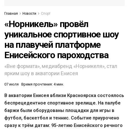
Главная
Новости
Спорт
«Норникель» провёл
уникальное спортивное шоу
на плавучей платформе
Енисейского пароходства
«Вне формата», медиабренд «Норникеля», стал
ярким шоу в акватории Енисея
07 июля
Время прочтения: 4 мин.
В акватории Енисея вблизи Красноярска состоялось
беспрецедентное спортивное зрелище. На палубе
баржи были оборудованы площадки для игры в
футбол, баскетбол и теннис. Событие приурочено
сразу к трём датам: 95-летию Енисейского речного