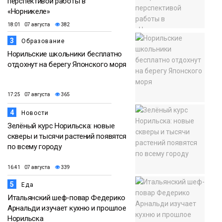
перспективой работы в
«Норникеле»
18:01 07 августа
382
3
Образование
Норильские школьники бесплатно
отдохнут на берегу Японского моря
17:25 07 августа
365
4
Новости
Зелёный курс Норильска: новые
скверы и тысячи растений появятся
по всему городу
16:41 07 августа
339
5
Еда
Итальянский шеф-повар Федерико
Арнальди изучает кухню и прошлое
Норильска