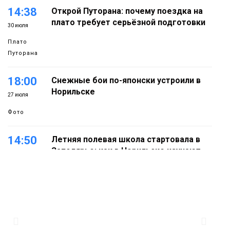
14:38
Открой Путорана: почему поездка на
плато требует серьёзной подготовки
30 июля
Плато
Путорана
18:00
Снежные бои по-японски устроили в
Норильске
27 июля
Фото
14:50
Летняя полевая школа стартовала в
Заполярье: как в Норильске изучают
27 июля
вечную мерзлоту
Наука
18:05
Автопарк АТО «ЦАТК» ЗФ «Норникеля»
пополнился новой техникой для
23 июля
работы в условиях Заполярья