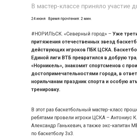
В мастер-классе приняло участие д
24 июня
Время прочтения: 2 мин.
#НОРИЛЬСК. «Северный город» –
Уже трети
притяжения отечественных звезд баскетбо
действующих игроков ПБК ЦСКА. Баскетбо
Единой лиги ВТБ превратился в добрую тра
«Норникель», знакомит спортсменов с пр
достопримечательностями города, в отве
норильчанам праздник спорта и особую ат
тренировку.
В этот раз баскетбольный мастер-класс прошё
ребятами провели игроки ЦСКА – Антониус 
Александр Ганькевич, а также экс-капитан М
по баскетболу 3х3.