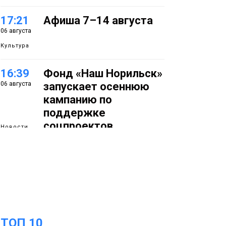
17:21
Афиша 7–14 августа
06 августа
Культура
16:39
Фонд «Наш Норильск»
06 августа
запускает осеннюю
кампанию по
поддержке
соцпроектов
Новости
15:57
Первый юбилей
06 августа
«Башни» отпразднуют
в Норильске: гостей
ждут фестиваль,
квест и многое другое
Новости
ТОП 10