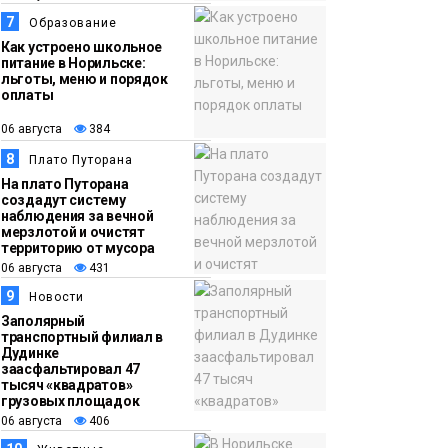
7
Образование
Как устроено школьное
питание в Норильске:
льготы, меню и порядок
оплаты
06 августа
384
8
Плато Путорана
На плато Путорана
создадут систему
наблюдения за вечной
мерзлотой и очистят
территорию от мусора
06 августа
431
9
Новости
Заполярный
транспортный филиал в
Дудинке
заасфальтировал 47
тысяч «квадратов»
грузовых площадок
06 августа
406