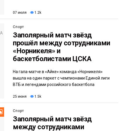
07 июля
1.2k
Спорт
Заполярный матч звёзд
прошёл между сотрудниками
«Норникеля» и
баскетболистами ЦСКА
На гала-матче в «Айке» команда «Норникеля»
вышла на один паркет с чемпионами Единой лиги
ВТБ и легендами российского баскетбола
25 июня
1.5k
Спорт
Заполярный матч звёзд
между сотрудниками