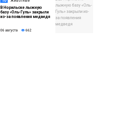
10
Животные
В Норильске лыжную
базу «Оль-Гуль» закрыли
из-за появления медведя
06 августа
662