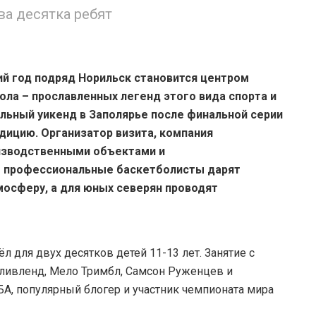
ва десятка ребят
й год подряд Норильск становится центром
ла – прославленных легенд этого вида спорта и
льный уикенд в Заполярье после финальной серии
дицию. Организатор визита, компания
оизводственными объектами и
т профессиональные баскетболисты дарят
мосферу, а для юных северян проводят
л для двух десятков детей 11-13 лет. Занятие с
Кливленд, Мело Тримбл, Самсон Руженцев и
БА, популярный блогер и участник чемпионата мира