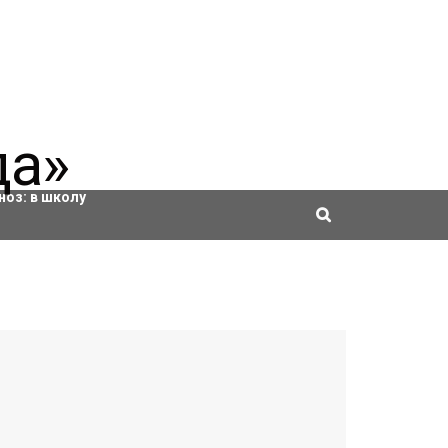
ровки
ноз:
в школу