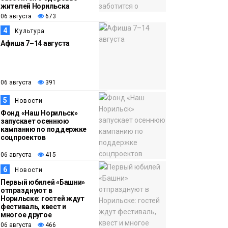
жителей Норильска
грузовых площадок
Новости
06 августа
673
4
Культура
13:10
В Норильске лыжную
Афиша 7–14 августа
06 августа
базу «Оль-Гуль»
закрыли из-за
появления медведя
Животные
06 августа
391
5
Новости
Фонд «Наш Норильск»
запускает осеннюю
кампанию по поддержке
соцпроектов
06 августа
415
6
Новости
Первый юбилей «Башни»
отпразднуют в
Норильске: гостей ждут
фестиваль, квест и
многое другое
06 августа
466