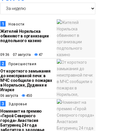
15:15
Как устроено
06 августа
школьное питание в
Норильске: льготы,
1
Новости
меню и порядок
Жителей Норильска
оплаты
обвиняют в организации
Образование
подпольного казино
14:36
На плато Путорана
09:36 07 августа
47
06 августа
создадут систему
2
Происшествия
наблюдения за вечной
От короткого замыкания
мерзлотой и очистят
до неисправной печи: в
Плато
МЧС сообщили о пожарах
территорию от мусора
Путорана
в Норильске, Дудинке и
Игарке
06 августа
450
13:47
Заполярный
3
Здоровье
06 августа
транспортный филиал
Номинант на премию
в Дудинке
«Герой Северного
города» Анастасия
заасфальтировал 47
Батуринец 24 года
тысяч «квадратов»
заботится о здоровье