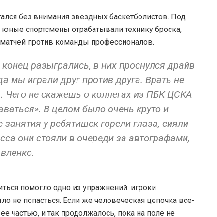
стался без внимания звездных баскетболистов. Под
 юные спортсмены отрабатывали технику броска,
 матчей против команды профессионалов.
д конец разыгрались, в них проснулся драйв
да мы играли друг против друга. Врать не
. Чего не скажешь о коллегах из ПБК ЦСКА
аваться». В целом было очень круто и
 занятия у ребятишек горели глаза, сияли
асса они стояли в очереди за автографами,
авленко.
иться помогло одно из упражнений: игроки
ло не попасться. Если же человеческая цепочка все-
ее частью, и так продолжалось, пока на поле не