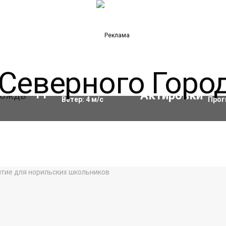
Влажность:
91
%
Акти
11
°C
Ветер:
4
м/с
Прог