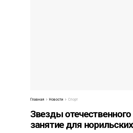
53)
558)
Главная
Новости
Спорт
Звезды отечественного
занятие для норильски