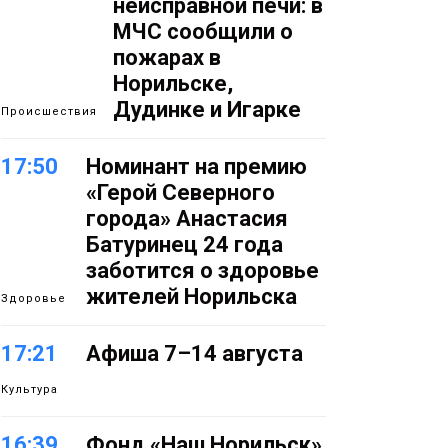
неисправной печи: в
МЧС сообщили о
пожарах в
Норильске,
Дудинке и Игарке
Происшествия
17:50
Номинант на премию
«Герой Северного
города» Анастасия
Батуринец 24 года
заботится о здоровье
жителей Норильска
Здоровье
17:21
Афиша 7–14 августа
Культура
16:39
Фонд «Наш Норильск»