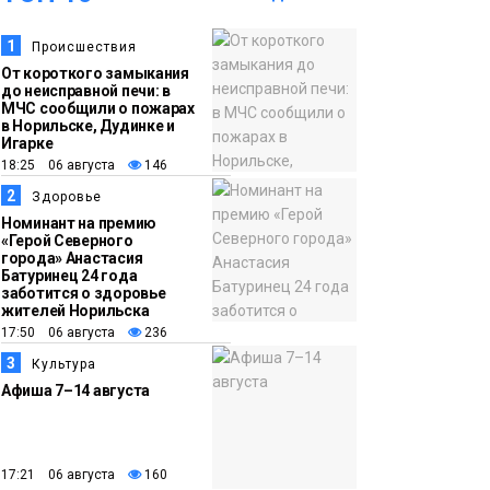
14:36
На плато Путорана
1
Происшествия
создадут систему
От короткого замыкания
наблюдения за вечной
до неисправной печи: в
МЧС сообщили о пожарах
мерзлотой и очистят
в Норильске, Дудинке и
Плато
Игарке
территорию от мусора
Путорана
18:25 06 августа
146
2
Здоровье
13:47
Заполярный
Номинант на премию
транспортный филиал
«Герой Северного
города» Анастасия
в Дудинке
Батуринец 24 года
заасфальтировал 47
заботится о здоровье
жителей Норильска
тысяч «квадратов»
17:50 06 августа
236
грузовых площадок
Новости
3
Культура
Афиша 7–14 августа
13:10
В Норильске лыжную
базу «Оль-Гуль»
закрыли из-за
17:21 06 августа
160