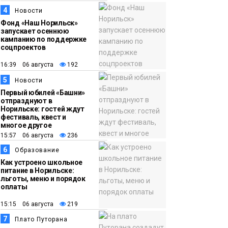
появления медведя
Животные
4
Новости
Фонд «Наш Норильск»
запускает осеннюю
12:25
Барнаул обошёл
кампанию по поддержке
Красноярск в
соцпроектов
списке городов,
16:39 06 августа
192
откуда приехали
Проекты
5
Новости
норильчане
Медиакомпании
Первый юбилей «Башни»
отпразднуют в
Норильске: гостей ждут
фестиваль, квест и
многое другое
15:57 06 августа
236
6
Образование
Как устроено школьное
питание в Норильске:
льготы, меню и порядок
оплаты
15:15 06 августа
219
7
Плато Путорана