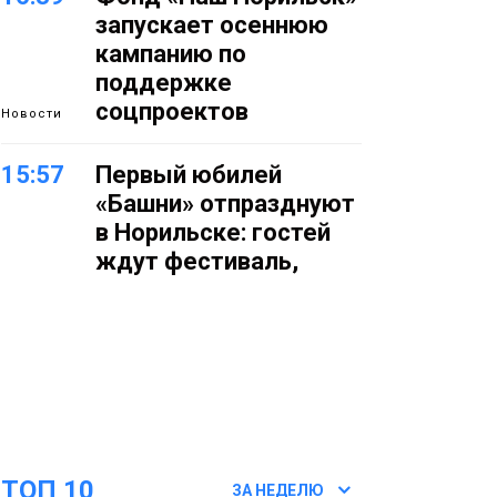
запускает осеннюю
кампанию по
поддержке
соцпроектов
Новости
15:57
Первый юбилей
«Башни» отпразднуют
в Норильске: гостей
ждут фестиваль,
квест и многое другое
Новости
15:15
Как устроено
школьное питание в
Норильске: льготы,
меню и порядок
оплаты
Образование
ТОП 10
ЗА НЕДЕЛЮ