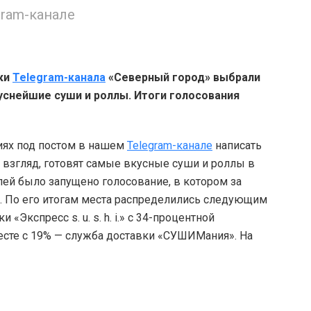
ram-канале
ки
Telegram-канала
«Северный город» выбрали
уснейшие суши и роллы. Итоги голосования
иях под постом в нашем
Telegram-канале
написать
их взгляд, готовят самые вкусные суши и роллы в
лей было запущено голосование, в котором за
к. По его итогам места распределились следующим
«Экспресс s. u. s. h. i.» с 34-процентной
есте с 19% — служба доставки «СУШИМания». На