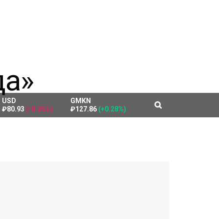
USD
GMKN
₽80.93
(-0.25%)
₽127.86
(+0.28%)