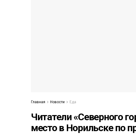
53)
558)
Главная
Новости
Еда
Читатели «Северного г
место в Норильске по п