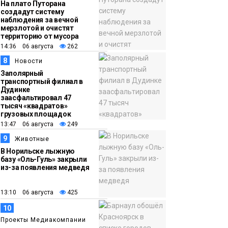
На плато Путорана
создадут систему
наблюдения за вечной
мерзлотой и очистят
территорию от мусора
14:36 06 августа
262
8
Новости
Заполярный
транспортный филиал в
Дудинке
заасфальтировал 47
тысяч «квадратов»
грузовых площадок
13:47 06 августа
249
9
Животные
В Норильске лыжную
базу «Оль-Гуль» закрыли
из-за появления медведя
13:10 06 августа
425
10
Проекты Медиакомпании