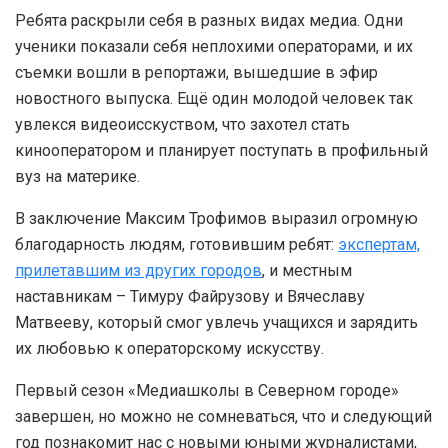
Ребята раскрыли себя в разных видах медиа. Одни
ученики показали себя неплохими операторами, и их
съемки вошли в репортажи, вышедшие в эфир
новостного выпуска. Ещё один молодой человек так
увлекся видеоисскуством, что захотел стать
кинооператором и планирует поступать в профильный
вуз на материке.
В заключение Максим Трофимов выразил огромную
благодарность людям, готовившим ребят:
экспертам,
прилетавшим из других городов
, и местным
наставникам – Тимуру Файрузову и Вячеславу
Матвееву, который смог увлечь учащихся и зарядить
их любовью к операторскому искусству.
Первый сезон «Медиашколы в Северном городе»
завершен, но можно не сомневаться, что и следующий
год познакомит нас с новыми юными журналистами,