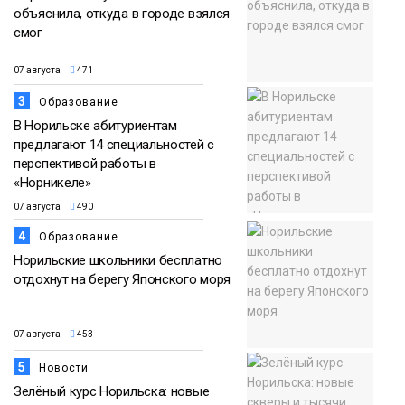
объяснила, откуда в городе взялся
смог
07 августа
471
3
Образование
В Норильске абитуриентам
предлагают 14 специальностей с
перспективой работы в
«Норникеле»
07 августа
490
4
Образование
Норильские школьники бесплатно
отдохнут на берегу Японского моря
07 августа
453
5
Новости
Зелёный курс Норильска: новые