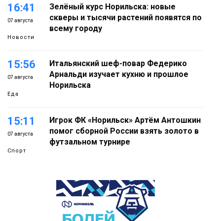
16:41
Зелёный курс Норильска: новые
скверы и тысячи растений появятся по
07 августа
всему городу
Новости
15:56
Итальянский шеф-повар Федерико
Арнальди изучает кухню и прошлое
07 августа
Норильска
Еда
15:11
Игрок ФК «Норильск» Артём Антошкин
помог сборной России взять золото в
07 августа
футзальном турнире
Спорт
14:30
Ленинский проспект частично закроют
в связи с Днём рождения «Башни»
07 августа
Новости