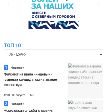
13:59
«Домик Хоббитов» и «Самолёт в
облаках» появятся в Кайеркане
07 августа
Новости
13:08
Предстоящие выходные в Норильске
будут зябкими, пасмурными и
07 августа
ТОП 10
дождливыми
Новости
1
Новости
Филолог назвала «нишевый»
главным кандидатом на звание
слова года
12:31 08 августа
148
2
Новости
Норильская служба спасения