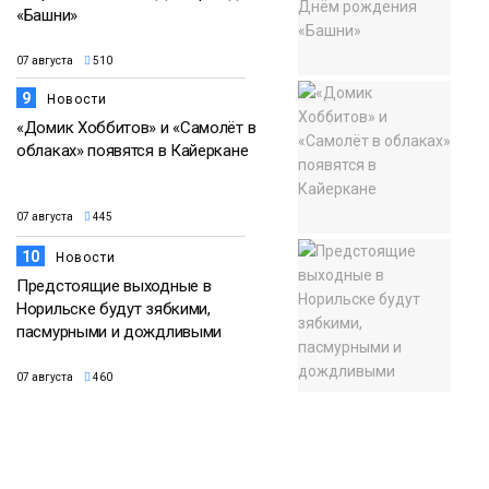
«Башни»
07 августа
510
9
Новости
«Домик Хоббитов» и «Самолёт в
облаках» появятся в Кайеркане
07 августа
445
10
Новости
Предстоящие выходные в
Норильске будут зябкими,
пасмурными и дождливыми
07 августа
460