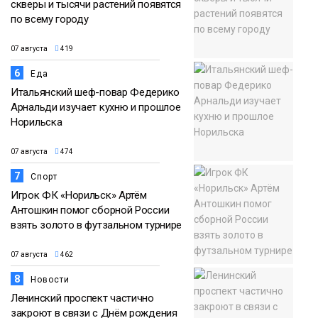
скверы и тысячи растений появятся
по всему городу
07 августа
419
6
Еда
Итальянский шеф-повар Федерико
Арнальди изучает кухню и прошлое
Норильска
07 августа
474
7
Спорт
Игрок ФК «Норильск» Артём
Антошкин помог сборной России
взять золото в футзальном турнире
07 августа
462
8
Новости
Ленинский проспект частично
закроют в связи с Днём рождения