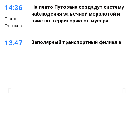
14:36
На плато Путорана создадут систему
наблюдения за вечной мерзлотой и
Плато
очистят территорию от мусора
Путорана
13:47
Заполярный транспортный филиал в
Дудинке заасфальтировал 47 тысяч
«квадратов» грузовых площадок
Новости
13:10
В Норильске лыжную базу «Оль-Гуль»
закрыли из-за появления медведя
Животные
12:25
Барнаул обошёл Красноярск в
списке городов, откуда приехали
Проекты
норильчане
Медиакомпании