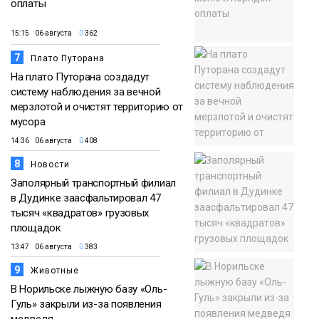
оплаты
15:15 06 августа
362
7
Плато Путорана
На плато Путорана создадут
систему наблюдения за вечной
мерзлотой и очистят территорию от
мусора
14:36 06 августа
408
8
Новости
Заполярный транспортный филиал
в Дудинке заасфальтировал 47
тысяч «квадратов» грузовых
площадок
13:47 06 августа
383
9
Животные
В Норильске лыжную базу «Оль-
Гуль» закрыли из-за появления