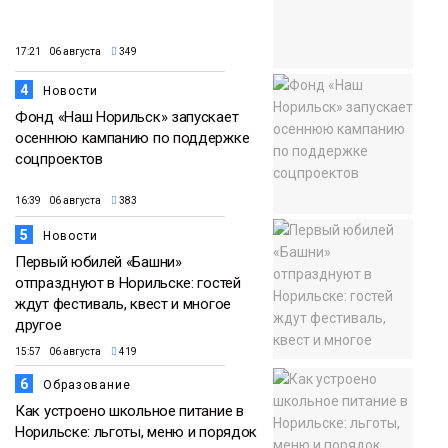
17:21 06 августа
349
4
Новости
Фонд «Наш Норильск» запускает
осеннюю кампанию по поддержке
соцпроектов
16:39 06 августа
383
5
Новости
Первый юбилей «Башни»
отпразднуют в Норильске: гостей
ждут фестиваль, квест и многое
другое
15:57 06 августа
419
6
Образование
Как устроено школьное питание в
Норильске: льготы, меню и порядок