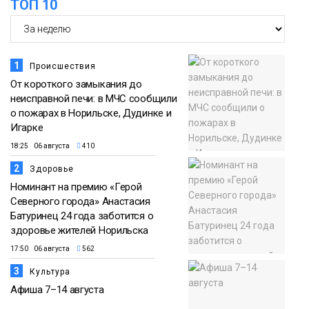
ТОП 10
1
Происшествия
От короткого замыкания до
неисправной печи: в МЧС сообщили
о пожарах в Норильске, Дудинке и
Игарке
18:25 06 августа
410
2
Здоровье
Номинант на премию «Герой
Северного города» Анастасия
Батуринец 24 года заботится о
здоровье жителей Норильска
17:50 06 августа
562
3
Культура
Афиша 7–14 августа