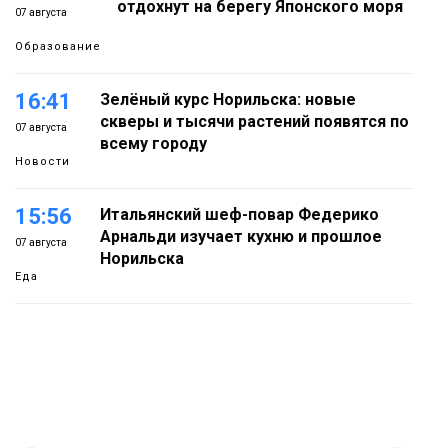
отдохнут на берегу Японского моря
07 августа
Образование
16:41
Зелёный курс Норильска: новые
скверы и тысячи растений появятся по
07 августа
всему городу
Новости
15:56
Итальянский шеф-повар Федерико
Арнальди изучает кухню и прошлое
07 августа
Норильска
Еда
15:11
Игрок ФК «Норильск» Артём Антошкин
помог сборной России взять золото в
07 августа
футзальном турнире
Спорт
14:30
Ленинский проспект частично закроют