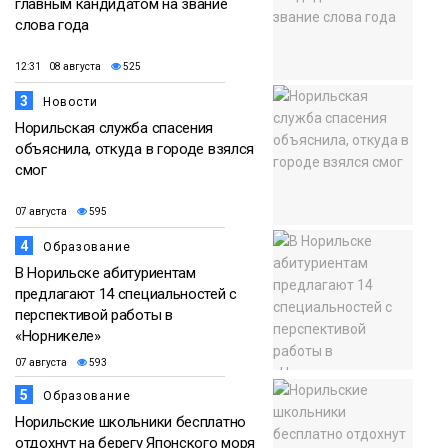
главным кандидатом на звание
слова года
12:31 08 августа
525
3
Новости
Норильская служба спасения
объяснила, откуда в городе взялся
смог
07 августа
595
4
Образование
В Норильске абитуриентам
предлагают 14 специальностей с
перспективой работы в
«Норникеле»
07 августа
593
5
Образование
Норильские школьники бесплатно
отдохнут на берегу Японского моря