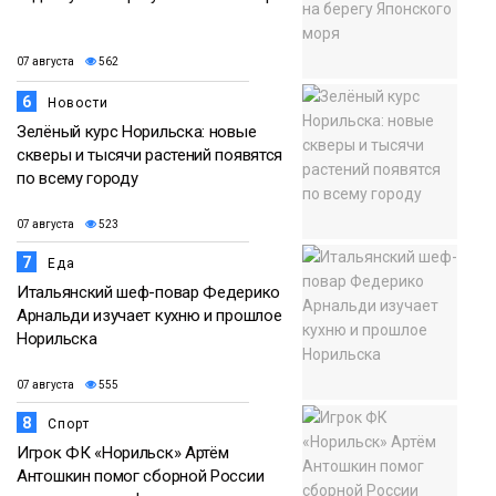
07 августа
562
6
Новости
Зелёный курс Норильска: новые
скверы и тысячи растений появятся
по всему городу
07 августа
523
7
Еда
Итальянский шеф-повар Федерико
Арнальди изучает кухню и прошлое
Норильска
07 августа
555
8
Спорт
Игрок ФК «Норильск» Артём
Антошкин помог сборной России