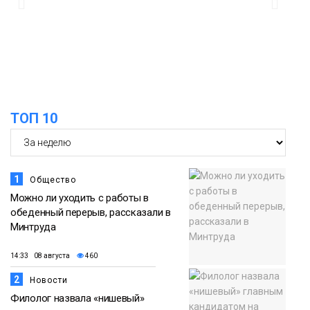
в связи с Днём рождения «Башни»
07 августа
Новости
13:59
«Домик Хоббитов» и «Самолёт в
облаках» появятся в Кайеркане
07 августа
ТОП 10
Новости
1
Общество
Можно ли уходить с работы в
обеденный перерыв, рассказали в
Минтруда
14:33 08 августа
460
2
Новости
Филолог назвала «нишевый»