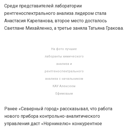
Среди представителей лаборатории
рентгеноспектрального анализа лидером стала
Анастасия Карепанова, второе место досталось
Светлане Михайленко, а третье заняла Татьяна Гракова.
На фото лучшие
лаборанты химического
анализа и
рентгеноспектрального
анализа с начальником
КАУ Алексеем
Ефимовым
Ранее «Северный город» рассказывал, что работа
нового прибора контрольно-аналитического
управления даст «Норникелю» конкурентное