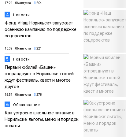
17:21 06 августа
204
4
Новости
Фонд «Наш Норильск» запускает
осеннюю кампанию по поддержке
соцпроектов
16:39 06 августа
221
5
Новости
Первый юбилей «Башни»
отпразднуют в Норильске: гостей
ждут фестиваль, квест и многое
другое
15:57 06 августа
278
6
Образование
Как устроено школьное питание в
Норильске: льготы, меню и порядок
оплаты