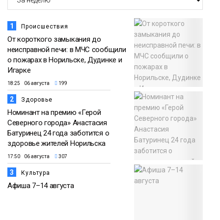
прогрелся до 29 градусов
20 июля
Фото
1
Происшествия
От короткого замыкания до
неисправной печи: в МЧС сообщили
о пожарах в Норильске, Дудинке и
Игарке
18:25 06 августа
199
2
Здоровье
Номинант на премию «Герой
Северного города» Анастасия
Батуринец 24 года заботится о
здоровье жителей Норильска
17:50 06 августа
307
3
Культура
Афиша 7–14 августа