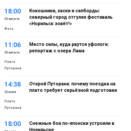
18:00
Кокошники, хаски и сапборды:
северный город отгулял фестиваль
03 августа
«Норильск зовёт!»
Фото
11:06
Место силы, куда рвутся уфологи:
репортаж с озера Лама
03 августа
Плато
Путорана
14:38
Открой Путорана: почему поездка на
плато требует серьёзной подготовки
30 июля
Плато
Путорана
18:00
Снежные бои по-японски устроили в
Норильске