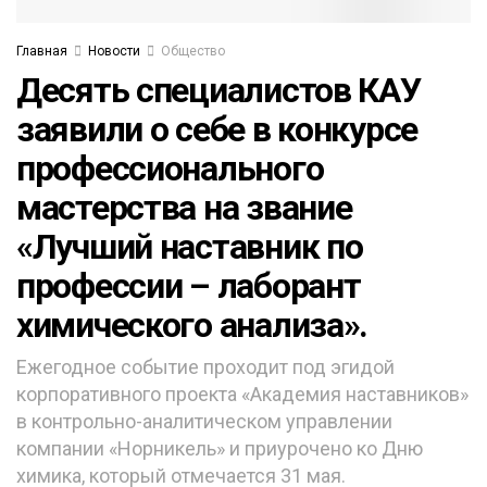
Главная
Новости
Общество
Десять специалистов КАУ
заявили о себе в конкурсе
профессионального
мастерства на звание
«Лучший наставник по
профессии – лаборант
химического анализа».
Ежегодное событие проходит под эгидой
корпоративного проекта «Академия наставников»
в контрольно-аналитическом управлении
компании «Норникель» и приурочено ко Дню
химика, который отмечается 31 мая.