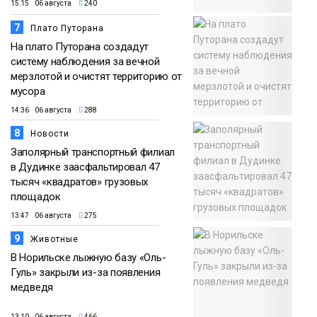
15:15 06 августа
240
7
Плато Путорана
На плато Путорана создадут
систему наблюдения за вечной
мерзлотой и очистят территорию от
мусора
14:36 06 августа
288
8
Новости
Заполярный транспортный филиал
в Дудинке заасфальтировал 47
тысяч «квадратов» грузовых
площадок
13:47 06 августа
275
9
Животные
В Норильске лыжную базу «Оль-
Гуль» закрыли из-за появления
медведя
13:10 06 августа
466