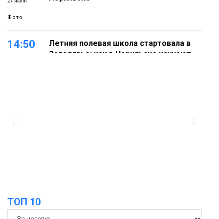
27 июля
Фото
14:50
Летняя полевая школа стартовала в
Заполярье: как в Норильске изучают
27 июля
вечную мерзлоту
Наука
18:05
Автопарк АТО «ЦАТК» ЗФ «Норникеля»
пополнился новой техникой для
23 июля
работы в условиях Заполярья
Фото
18:00
Пожарный кроссфит стал одним из
самых зрелищных событий
21 июля
праздничных выходных в Норильске
Фото
ТОП 10
18:30
Заполярное лето в разгаре: Норильск