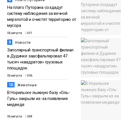
На плато Путорана создадут
систему наблюдения за вечной
мерзлотой и очистят территорию от
мусора
06 августа
431
9
Новости
Заполярный транспортный филиал
в Дудинке заасфальтировал 47
тысяч «квадратов» грузовых
площадок
06 августа
406
10
Животные
В Норильске лыжную базу «Оль-
Гуль» закрыли из-за появления
медведя
06 августа
658