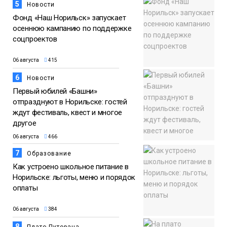
5
Новости
Фонд «Наш Норильск» запускает
осеннюю кампанию по поддержке
соцпроектов
06 августа
415
6
Новости
Первый юбилей «Башни»
отпразднуют в Норильске: гостей
ждут фестиваль, квест и многое
другое
06 августа
466
7
Образование
Как устроено школьное питание в
Норильске: льготы, меню и порядок
оплаты
06 августа
384
8
Плато Путорана