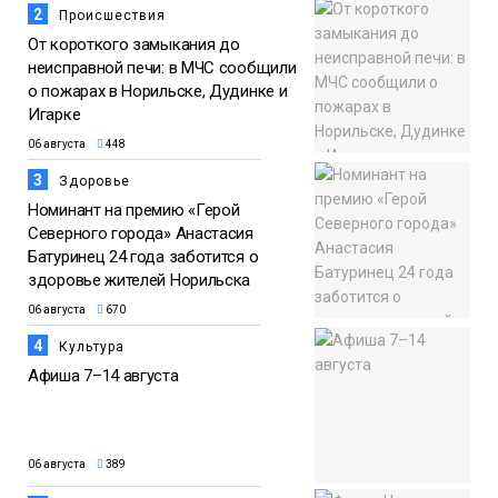
2
Происшествия
От короткого замыкания до
неисправной печи: в МЧС сообщили
о пожарах в Норильске, Дудинке и
Игарке
06 августа
448
3
Здоровье
Номинант на премию «Герой
Северного города» Анастасия
Батуринец 24 года заботится о
здоровье жителей Норильска
06 августа
670
4
Культура
Афиша 7–14 августа
06 августа
389