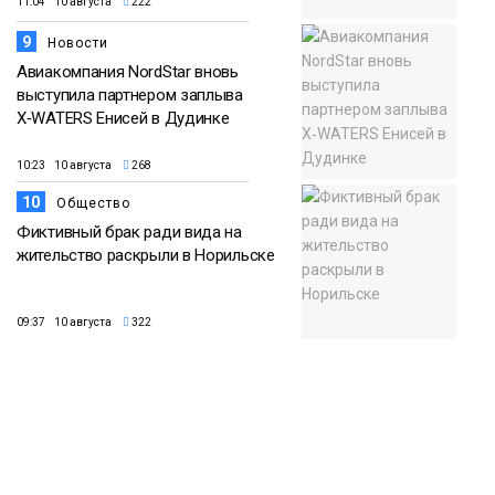
11:04 10 августа
222
9
Новости
Авиакомпания NordStar вновь
выступила партнером заплыва
X‑WATERS Енисей в Дудинке
10:23 10 августа
268
10
Общество
Фиктивный брак ради вида на
жительство раскрыли в Норильске
09:37 10 августа
322