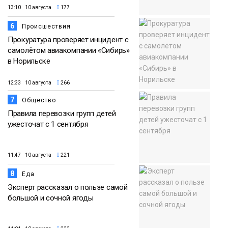
13:10 10 августа
177
6
Происшествия
Прокуратура проверяет инцидент с
самолётом авиакомпании «Сибирь»
в Норильске
12:33 10 августа
266
7
Общество
Правила перевозки групп детей
ужесточат с 1 сентября
11:47 10 августа
221
8
Еда
Эксперт рассказал о пользе самой
большой и сочной ягоды