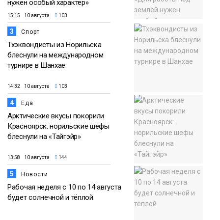
нужен особый характер»
15:15 10 августа
103
3
Спорт
Тхэквондисты из Норильска
блеснули на международном
турнире в Шанхае
14:32 10 августа
103
4
Еда
Арктические вкусы покорили
Красноярск: норильские шефы
блеснули на «Тайгэйр»
13:58 10 августа
144
5
Новости
Рабочая неделя с 10 по 14 августа
будет солнечной и тёплой