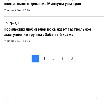
специального диплома Минкультуры края
21 марта 2024
1.8k
Лонгриды
Норильских любителей рока ждет гастрольное
выступление группы «Забытый храм»
21 марта 2024
2.4k
1
2
…
6