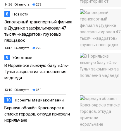
14:36 06 августа
233
8
Новости
Заполярный транспортный филиал
в Дудинке заасфальтировал 47
тысяч «квадратов» грузовых
площадок
13:47 06 августа
225
9
Животные
В Норильске лыжную базу «Оль-
Гуль» закрыли из-за появления
медведя
13:10 06 августа
380
10
Проекты Медиакомпании
Барнаул обошёл Красноярск в
списке городов, откуда приехали
норильчане