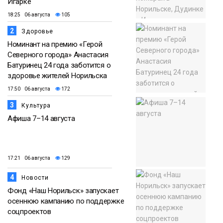
Игарке
18:25 06 августа
105
2
Здоровье
Номинант на премию «Герой
Северного города» Анастасия
Батуринец 24 года заботится о
здоровье жителей Норильска
17:50 06 августа
172
3
Культура
Афиша 7–14 августа
17:21 06 августа
129
4
Новости
Фонд «Наш Норильск» запускает
осеннюю кампанию по поддержке
соцпроектов