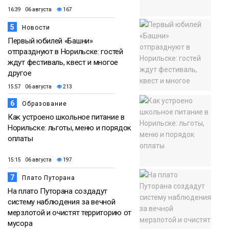
16:39 06 августа
167
5
Новости
Первый юбилей «Башни»
отпразднуют в Норильске: гостей
ждут фестиваль, квест и многое
другое
15:57 06 августа
213
6
Образование
Как устроено школьное питание в
Норильске: льготы, меню и порядок
оплаты
15:15 06 августа
197
7
Плато Путорана
На плато Путорана создадут
систему наблюдения за вечной
мерзлотой и очистят территорию от
мусора