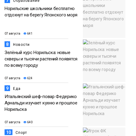
7
Образование
Норильские школьники бесплатно
отдохнут на берегу Японского моря
07 августа
641
8
Новости
Зелёный курс Норильска: новые
скверы и тысячи растений появятся
по всему городу
07 августа
624
9
Еда
Итальянский шеф-повар Федерико
Арнальди изучает кухню и прошлое
Норильска
07 августа
640
10
Спорт