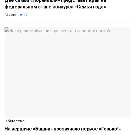
Две семьи «Норникеля» представят край на
федеральном этапе конкурса «Семья года»
05 июня
1.7k
Общество
На вершине «Башни» прозвучало первое «Горько!»