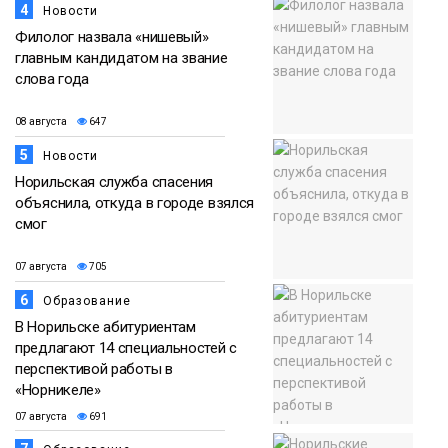
4
Новости
Филолог назвала «нишевый»
главным кандидатом на звание
слова года
08 августа
647
5
Новости
Норильская служба спасения
объяснила, откуда в городе взялся
смог
07 августа
705
6
Образование
В Норильске абитуриентам
предлагают 14 специальностей с
перспективой работы в
«Норникеле»
07 августа
691