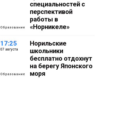
специальностей с
перспективой
работы в
«Норникеле»
Образование
17:25
Норильские
07 августа
школьники
бесплатно отдохнут
на берегу Японского
моря
Образование
16:41
Зелёный курс
07 августа
Норильска: новые
скверы и тысячи
растений появятся по
всему городу
Новости