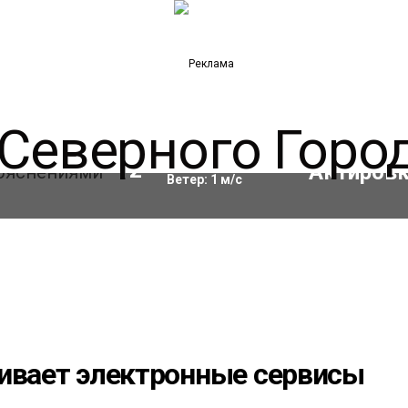
Влажность:
67
%
12
°C
Ветер:
1
м/с
вивает электронные сервисы