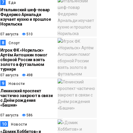
7
Еда
Итальянский шеф-повар
Федерико Арнальди
изучает кухню и прошлое
Норильска
07 августа
510
8
Спорт
Игрок ФК «Норильск»
Артём Антошкин помог
сборной России взять
золото в футзальном
турнире
07 августа
498
9
Новости
Ленинский проспект
частично закроют в связи
с Днём рождения
«Башни»
07 августа
586
10
Новости
«Домик Хоббитов» и