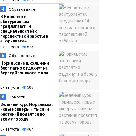
13:59
«Домик Хоббитов» и
4
Образование
07 августа
«Самолёт в облаках»
В Норильске
абитуриентам
появятся в Кайеркане
предлагают 14
Новости
специальностей с
перспективой работы в
«Норникеле»
07 августа
525
5
Образование
Норильские школьники
бесплатно отдохнут на
берегу Японского моря
07 августа
506
6
Новости
Зелёный курс Норильска:
новые скверы и тысячи
растений появятся по
всему городу
07 августа
467