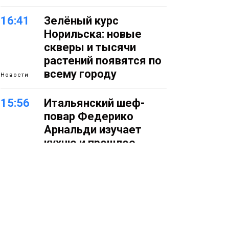
16:41
Зелёный курс
Норильска: новые
скверы и тысячи
растений появятся по
всему городу
Новости
15:56
Итальянский шеф-
повар Федерико
Арнальди изучает
кухню и прошлое
Норильска
Еда
15:11
Игрок ФК «Норильск»
Артём Антошкин
помог сборной России
взять золото в