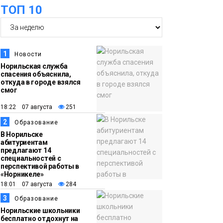
ТОП 10
футзальном турнире
Спорт
14:30
Ленинский проспект
частично закроют в
1
Новости
связи с Днём
Норильская служба
спасения объяснила,
рождения «Башни»
Новости
откуда в городе взялся
смог
13:59
«Домик Хоббитов» и
18:22 07 августа
251
«Самолёт в облаках»
2
Образование
появятся в Кайеркане
Новости
В Норильске
абитуриентам
предлагают 14
13:08
Предстоящие
специальностей с
перспективой работы в
выходные в
«Норникеле»
Норильске будут
18:01 07 августа
284
зябкими, пасмурными
3
Образование
и дождливыми
Норильские школьники
Новости
бесплатно отдохнут на