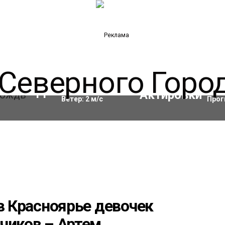
Влажность:
97
%
Акти
11
°C
Ветер:
2
м/с
Прог
 в Красноярье девочек
чиков – Артем