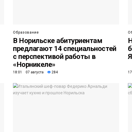
Образование
О
В Норильске абитуриентам
Н
предлагают 14 специальностей
б
с перспективой работы в
Я
«Норникеле»
18:01 07 августа
284
17