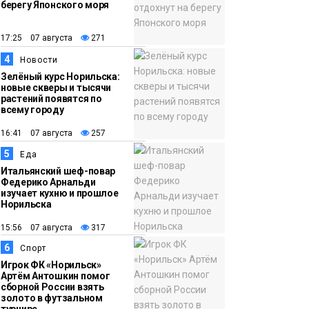
берегу Японского моря
12:32
Как в Норильске
помогают женщинам
17:25 07 августа
271
из исправительного
4
Новости
центра
Зелёный курс Норильска:
новые скверы и тысячи
адаптироваться к
растений появятся по
жизни
всему городу
Общество
16:41 07 августа
257
5
Еда
Итальянский шеф-повар
Федерико Арнальди
изучает кухню и прошлое
Норильска
15:56 07 августа
317
6
Спорт
Игрок ФК «Норильск»
Артём Антошкин помог
сборной России взять
золото в футзальном