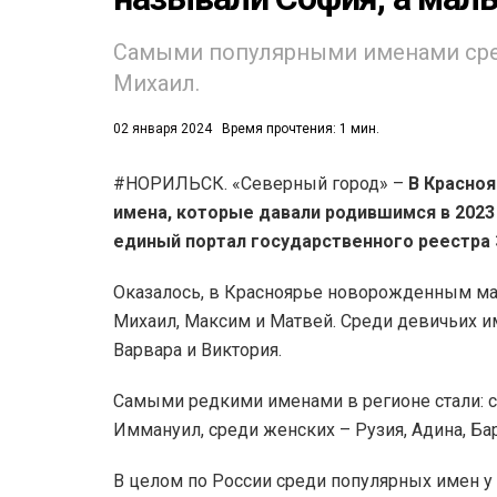
Самыми популярными именами сре
Михаил.
02 января 2024
Время прочтения: 1 мин.
#НОРИЛЬСК. «Северный город» –
В Красно
53)
имена, которые давали родившимся в 202
558)
единый портал государственного реестра 
Оказалось, в Красноярье новорожденным ма
Михаил, Максим и Матвей. Среди девичьих им
Варвара и Виктория.
Самыми редкими именами в регионе стали: с
Иммануил, среди женских – Рузия, Адина, Бар
В целом по России среди популярных имен у 