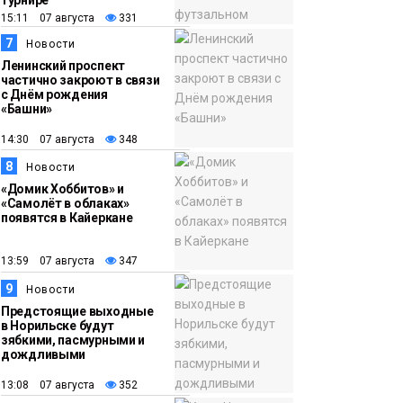
турнире
15:11 07 августа
331
7
Новости
Ленинский проспект
частично закроют в связи
с Днём рождения
«Башни»
14:30 07 августа
348
8
Новости
«Домик Хоббитов» и
«Самолёт в облаках»
появятся в Кайеркане
13:59 07 августа
347
9
Новости
Предстоящие выходные
в Норильске будут
зябкими, пасмурными и
дождливыми
13:08 07 августа
352