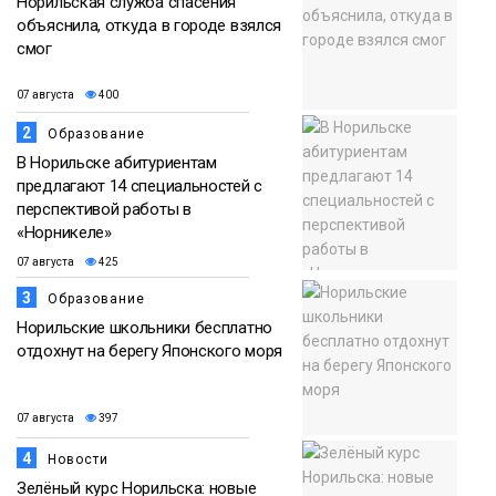
Норильская служба спасения
объяснила, откуда в городе взялся
смог
07 августа
400
2
Образование
В Норильске абитуриентам
предлагают 14 специальностей с
перспективой работы в
«Норникеле»
07 августа
425
3
Образование
Норильские школьники бесплатно
отдохнут на берегу Японского моря
07 августа
397
4
Новости
Зелёный курс Норильска: новые