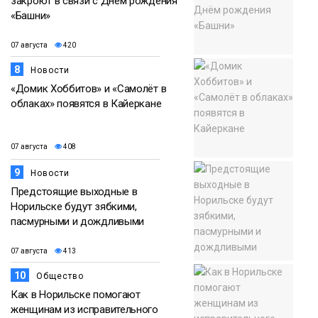
закроют в связи с Днём рождения
«Башни»
07 августа
420
8
Новости
«Домик Хоббитов» и «Самолёт в
облаках» появятся в Кайеркане
07 августа
408
9
Новости
Предстоящие выходные в
Норильске будут зябкими,
пасмурными и дождливыми
07 августа
413
10
Общество
Как в Норильске помогают
женщинам из исправительного