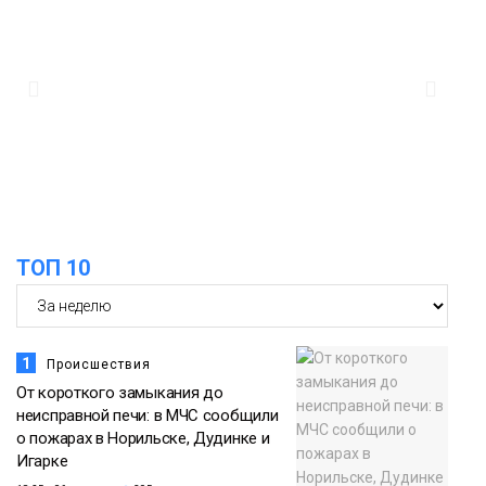
13:10
В Норильске лыжную базу «Оль-Гуль»
закрыли из-за появления медведя
Животные
12:25
Барнаул обошёл Красноярск в
списке городов, откуда приехали
Проекты
норильчане
Медиакомпании
ТОП 10
1
Происшествия
От короткого замыкания до
неисправной печи: в МЧС сообщили
о пожарах в Норильске, Дудинке и
Игарке