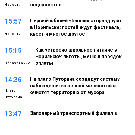
соцпроектов
Новости
15:57
Первый юбилей «Башни» отпразднуют
в Норильске: гостей ждут фестиваль,
квест и многое другое
Новости
15:15
Как устроено школьное питание в
Норильске: льготы, меню и порядок
оплаты
Образование
14:36
На плато Путорана создадут систему
наблюдения за вечной мерзлотой и
Плато
очистят территорию от мусора
Путорана
13:47
Заполярный транспортный филиал в
Дудинке заасфальтировал 47 тысяч
«квадратов» грузовых площадок
Новости