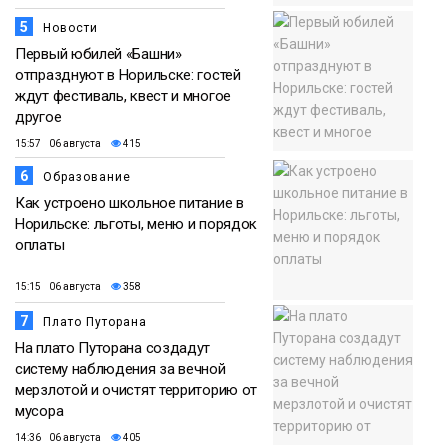
5
Новости
Первый юбилей «Башни»
отпразднуют в Норильске: гостей
ждут фестиваль, квест и многое
другое
15:57 06 августа
415
6
Образование
Как устроено школьное питание в
Норильске: льготы, меню и порядок
оплаты
15:15 06 августа
358
7
Плато Путорана
На плато Путорана создадут
систему наблюдения за вечной
мерзлотой и очистят территорию от
мусора
14:36 06 августа
405