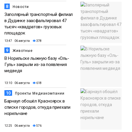
8
Новости
Заполярный транспортный филиал
в Дудинке заасфальтировал 47
тысяч «квадратов» грузовых
площадок
13:47 06 августа
378
9
Животные
В Норильске лыжную базу «Оль-
Гуль» закрыли из-за появления
медведя
13:10 06 августа
618
10
Проекты Медиакомпании
Барнаул обошёл Красноярск в
списке городов, откуда приехали
норильчане
12:25 06 августа
576