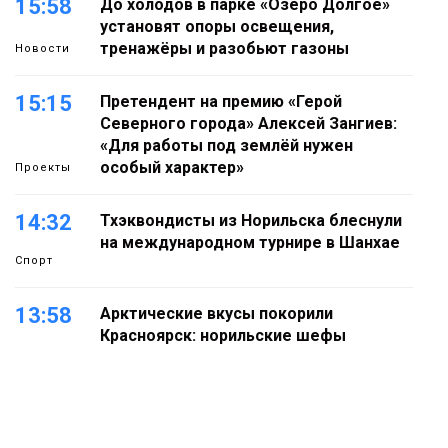
15:58
До холодов в парке «Озеро Долгое»
установят опоры освещения,
тренажёры и разобьют газоны
Новости
15:15
Претендент на премию «Герой
Северного города» Алексей Зангиев:
«Для работы под землёй нужен
особый характер»
Проекты
14:32
Тхэквондисты из Норильска блеснули
на международном турнире в Шанхае
Спорт
13:58
Арктические вкусы покорили
Красноярск: норильские шефы
блеснули на «Тайгэйр»
Еда
13:10
Рабочая неделя с 10 по 14 августа
будет солнечной и тёплой