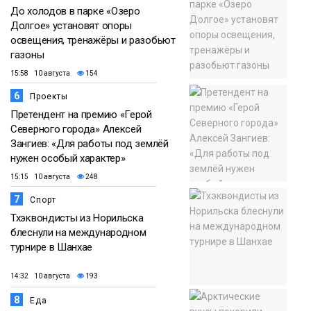
До холодов в парке «Озеро
Долгое» установят опоры
освещения, тренажёры и разобьют
газоны
15:58 10 августа
154
6
Проекты
Претендент на премию «Герой
Северного города» Алексей
Зангиев: «Для работы под землёй
нужен особый характер»
15:15 10 августа
248
7
Спорт
Тхэквондисты из Норильска
блеснули на международном
турнире в Шанхае
14:32 10 августа
193
8
Еда