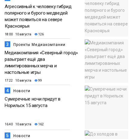
Агрессивный к человеку гибрид
полярного и бурого медведей
может появиться на севере
Красноярья
18:00 10 августа
126
3
Проекты Медиакомпании
Медиакомпания «Северный город»
разыграет ещё два
лимитированных мерча и
настольные игры
17:22 10 августа
99
4
Новости
Сумеречные ночи придут в
Норильск 15 августа
16:40 10 августа
162
5
Новости