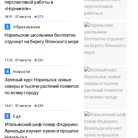
перспективой работы в
«Норникеле»
18:01 07 августа
273
3
Образование
Норильские школьники бесплатно
отдохнут на берегу Японского моря
17:25 07 августа
261
4
Новости
Зелёный курс Норильска: новые
скверы и тысячи растений появятся
по всему городу
16:41 07 августа
249
5
Еда
Итальянский шеф-повар Федерико
Арнальди изучает кухню и прошлое
Норильска