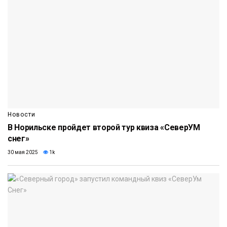
Новости
В Норильске пройдет второй тур квиза «СеверУМ
снег»
30 мая 2025
1k