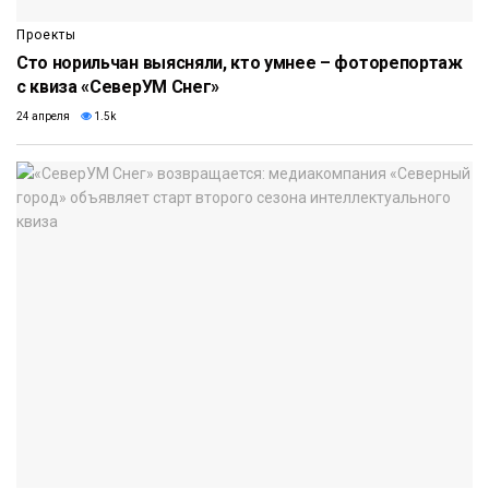
Проекты
Сто норильчан выясняли, кто умнее – фоторепортаж
с квиза «СеверУМ Снег»
24 апреля
1.5k