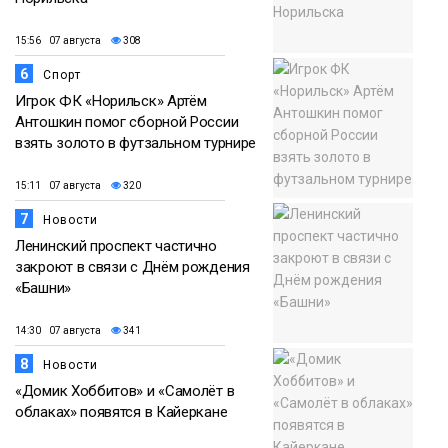
15:56 07 августа
308
6
Спорт
Игрок ФК «Норильск» Артём
Антошкин помог сборной России
взять золото в футзальном турнире
15:11 07 августа
320
7
Новости
Ленинский проспект частично
закроют в связи с Днём рождения
«Башни»
14:30 07 августа
341
8
Новости
«Домик Хоббитов» и «Самолёт в
облаках» появятся в Кайеркане