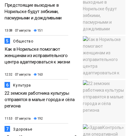
Предстоящие выходные в
Норильске будут зябкими,
пасмурными и дождливыми
13:08 07 августа
151
5
Общество
Как в Норильске помогают
женщинам из исправительного
центра адаптироваться к жизни
12:32 07 августа
163
6
Культура
22 земских работника культуры
отправятся в малые города и сёла
региона
11:53 07 августа
192
7
Здоровье