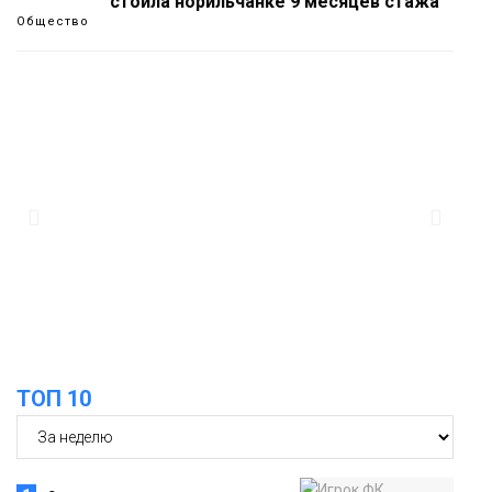
стоила норильчанке 9 месяцев стажа
Общество
09:36
Жителей Норильска обвиняют в
организации подпольного казино
Новости
18:25
От короткого замыкания до
неисправной печи: в МЧС сообщили
06 августа
о пожарах в Норильске, Дудинке и
Игарке
Происшествия
ТОП 10