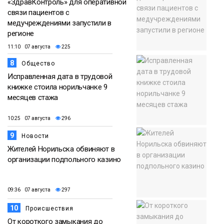
«ЗдравКонтроль» для оперативной
связи пациентов с
медучреждениями запустили в
регионе
11:10 07 августа
225
8
Общество
Исправленная дата в трудовой
книжке стоила норильчанке 9
месяцев стажа
10:25 07 августа
296
9
Новости
Жителей Норильска обвиняют в
организации подпольного казино
09:36 07 августа
297
10
Происшествия
От короткого замыкания до