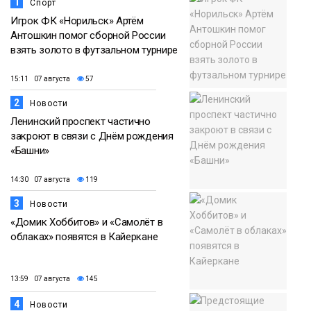
1
Спорт
Игрок ФК «Норильск» Артём
Антошкин помог сборной России
взять золото в футзальном турнире
15:11 07 августа
57
2
Новости
Ленинский проспект частично
закроют в связи с Днём рождения
«Башни»
14:30 07 августа
119
3
Новости
«Домик Хоббитов» и «Самолёт в
облаках» появятся в Кайеркане
13:59 07 августа
145
4
Новости