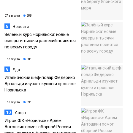
07 августа
688
8
Новости
Зелёный курс Норильска: новые
скверы и тысячи растений появятся
по всему городу
07 августа
681
9
Еда
Итальянский шеф-повар Федерико
Арнальди изучает кухню и прошлое
Норильска
07 августа
691
10
Спорт
Игрок ФК «Норильск» Артём
Антошкин помог сборной России
взять золото в футзальном турнире