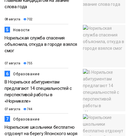
главным кандидатом на звание
слова года
08 августа
702
5
Новости
Норильская служба спасения
объяснила, откуда в городе взялся
смог
07 августа
755
6
Образование
В Норильске абитуриентам
предлагают 14 специальностей с
перспективой работы в
«Норникеле»
07 августа
744
7
Образование
Норильские школьники бесплатно
отдохнут на берегу Японского моря