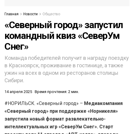
Главная
Новости
Общество
«Северный город» запустил
командный квиз «СеверУм
Снег»
Команда победителей получит в награду поездку
в Красноярск, проживание в гостинице, а также
ужин на всех в одном из ресторанов столицы
Сибири.
14 апреля 2025
Время прочтения: 2 мин.
#НОРИЛЬСК. «Северный город» –
Медиакомпания
«Северный город» при поддержке «Норникеля»
запустила новый формат развлекательно-
интеллектуальных игр «СеверУм Снег». Старт