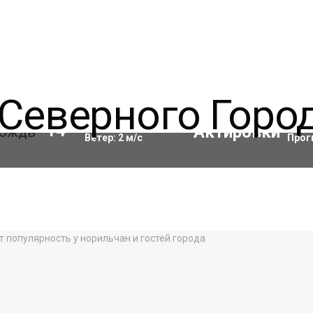
Влажность:
82
%
Акти
14
°C
Ветер:
2
м/с
Прог