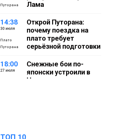
Лама
Путорана
14:38
Открой Путорана:
30 июля
почему поездка на
плато требует
Плато
серьёзной подготовки
Путорана
18:00
Снежные бои по-
27 июля
японски устроили в
Норильске
Фото
14:50
Летняя полевая
27 июля
школа стартовала в
Заполярье: как в
Норильске изучают
вечную мерзлоту
Наука
ТОП 10