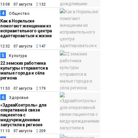
градусов
Фото
13:08 07 августа
132
4
Общество
Как в Норильске
помогают женщинам из
исправительного центра
адаптироваться к жизни
12:32 07 августа
147
5
Культура
22 земских работника
культуры отправятся в
малые города и сёла
региона
11:53 07 августа
179
6
Здоровье
«ЗдравКонтроль» для
оперативной связи
пациентов с
медучреждениями
запустили в регионе
11:10 07 августа
209