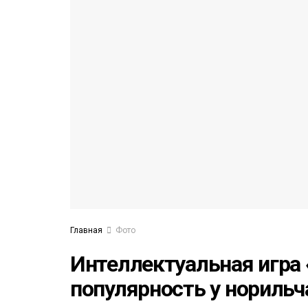
53)
558)
Главная
Фото
Интеллектуальная игра
популярность у норильча