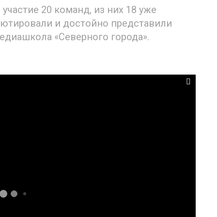
участие 20 команд, из них 18 уже
ебютировали и достойно представили
едиашкола «Северного города».