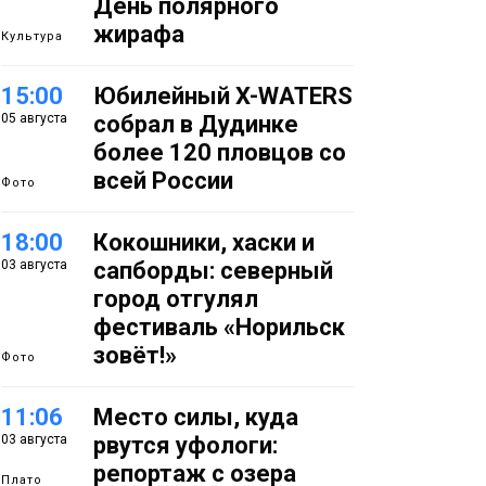
День полярного
жирафа
Культура
15:00
Юбилейный X-WATERS
05 августа
собрал в Дудинке
более 120 пловцов со
всей России
Фото
18:00
Кокошники, хаски и
03 августа
сапборды: северный
город отгулял
фестиваль «Норильск
зовёт!»
Фото
11:06
Место силы, куда
03 августа
рвутся уфологи:
репортаж с озера
Плато