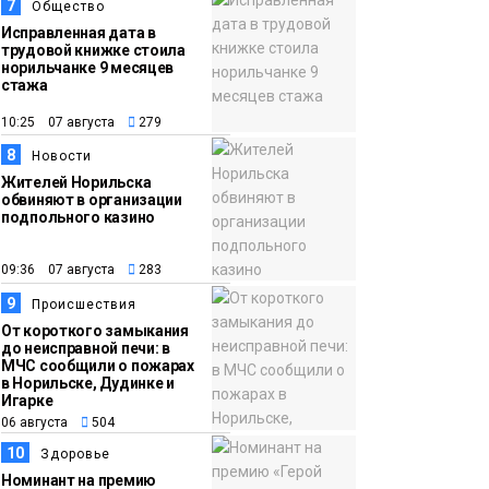
7
Общество
Исправленная дата в
трудовой книжке стоила
норильчанке 9 месяцев
стажа
10:25 07 августа
279
8
Новости
Жителей Норильска
обвиняют в организации
подпольного казино
09:36 07 августа
283
9
Происшествия
От короткого замыкания
до неисправной печи: в
МЧС сообщили о пожарах
в Норильске, Дудинке и
Игарке
06 августа
504
10
Здоровье
Номинант на премию