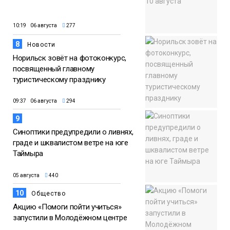
10:19 06 августа
277
8
Новости
Норильск зовёт на фотоконкурс,
посвященный главному
туристическому празднику
09:37 06 августа
294
9
Синоптики предупредили о ливнях,
граде и шквалистом ветре на юге
Таймыра
05 августа
440
10
Общество
Акцию «Помоги пойти учиться»
запустили в Молодёжном центре