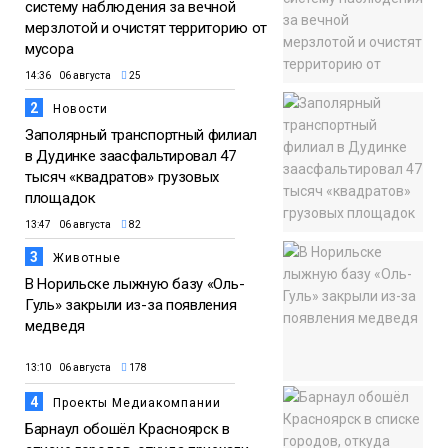
систему наблюдения за вечной
мерзлотой и очистят территорию от
мусора
14:36 06 августа
25
2
Новости
Заполярный транспортный филиал
в Дудинке заасфальтировал 47
тысяч «квадратов» грузовых
площадок
13:47 06 августа
82
3
Животные
В Норильске лыжную базу «Оль-
Гуль» закрыли из-за появления
медведя
13:10 06 августа
178
4
Проекты Медиакомпании
Барнаул обошёл Красноярск в