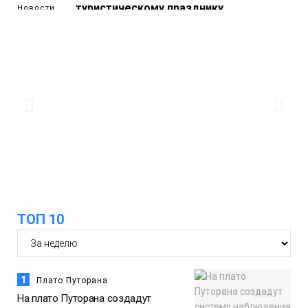
туристическому празднику
Новости
18:22
Синоптики предупредили о ливнях,
граде и шквалистом ветре на юге
05 августа
Таймыра
17:37
Акцию «Помоги пойти учиться»
запустили в Молодёжном центре
05 августа
Общество
ТОП 10
1
Плато Путорана
На плато Путорана создадут