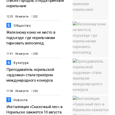
списке городов, откуда приехали
норильчане
12:25 06 августа
252
5
Общество
Железному коню не место в
подъезде: где норильчанам
парковать велосипед
11:41 06 августа
200
6
Культура
Преподаватель норильской
«художки» стала призёром
международного конкурса
11:04 06 августа
236
7
Новости
Инсталляция «Сказочный лес» в
Норильске зажжётся 10 августа