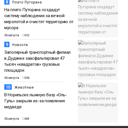
8
Плато Путорана
На плато Путорана создадут
систему наблюдения за вечной
мерзлотой и очистят территорию от
мусора
06 августа
432
9
Новости
Заполярный транспортный филиал
в Дудинке заасфальтировал 47
тысяч «квадратов» грузовых
площадок
06 августа
406
10
Животные
В Норильске лыжную базу «Оль-
Гуль» закрыли из-за появления
медведя
06 августа
664