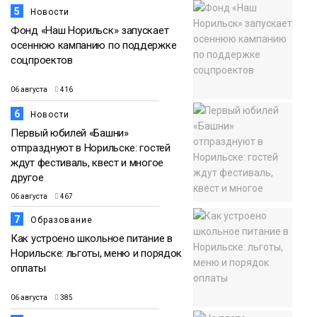
5
Новости
Фонд «Наш Норильск» запускает
осеннюю кампанию по поддержке
соцпроектов
06 августа
416
6
Новости
Первый юбилей «Башни»
отпразднуют в Норильске: гостей
ждут фестиваль, квест и многое
другое
06 августа
467
7
Образование
Как устроено школьное питание в
Норильске: льготы, меню и порядок
оплаты
06 августа
385