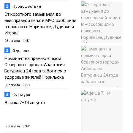
2
Происшествия
От короткого замыкания до
неисправной печи: в МЧС сообщили
о пожарах в Норильске, Дудинке и
Игарке
06 августа
451
3
Здоровье
Номинант на премию «Герой
Северного города» Анастасия
Батуринец 24 года заботится о
здоровье жителей Норильска
06 августа
674
4
Культура
Афиша 7–14 августа
06 августа
391