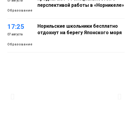
07 августа
перспективой работы в «Норникеле»
Образование
17:25
Норильские школьники бесплатно
отдохнут на берегу Японского моря
07 августа
Образование
16:41
Зелёный курс Норильска: новые
скверы и тысячи растений появятся по
07 августа
всему городу
Новости
15:56
Итальянский шеф-повар Федерико
Арнальди изучает кухню и прошлое
07 августа
Норильска
Еда
15:11
Игрок ФК «Норильск» Артём Антошкин