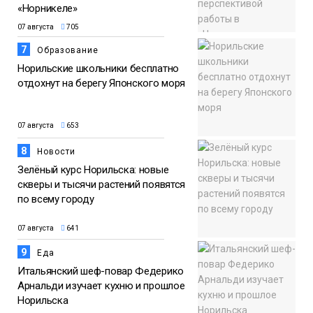
«Норникеле»
07 августа
705
7
Образование
Норильские школьники бесплатно
отдохнут на берегу Японского моря
07 августа
653
8
Новости
Зелёный курс Норильска: новые
скверы и тысячи растений появятся
по всему городу
07 августа
641
9
Еда
Итальянский шеф-повар Федерико
Арнальди изучает кухню и прошлое
Норильска