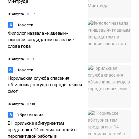
Минтруда
08 августа
607
4
Новости
Филолог назвала «нишевый»
главным кандидатом на звание
слова года
08 августа
660
5
Новости
Норильская служба спасения
объяснила, откуда в городе взялся
смог
07 августа
718
6
Образование
В Норильске абитуриентам
предлагают 14 специальностей с
перспективой работы в