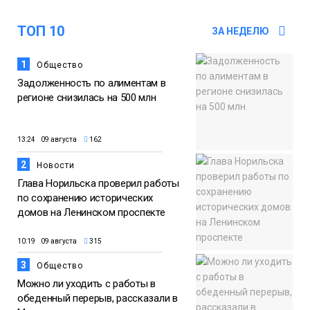
помог сборной России взять золото в
07 августа
футзальном турнире
ТОП 10
ЗА НЕДЕЛЮ
Спорт
1
Общество
Задолженность по алиментам в
регионе снизилась на 500 млн
13:24 09 августа
162
2
Новости
Глава Норильска проверил работы
по сохранению исторических
домов на Ленинском проспекте
10:19 09 августа
315
3
Общество
Можно ли уходить с работы в
обеденный перерыв, рассказали в