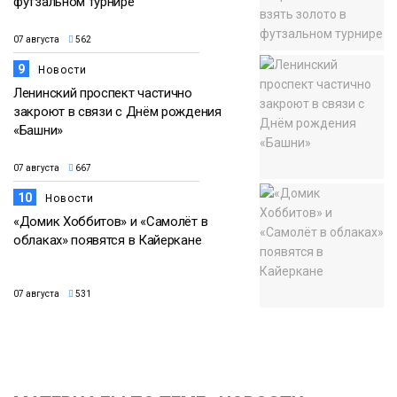
футзальном турнире
07 августа
562
9
Новости
Ленинский проспект частично
закроют в связи с Днём рождения
«Башни»
07 августа
667
10
Новости
«Домик Хоббитов» и «Самолёт в
облаках» появятся в Кайеркане
07 августа
531