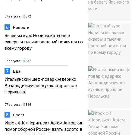
07 августа
572
6
Новости
Зелёный курс Норильска: новые
скверы и тысячи растений появятся по
всему городу
07 августа
537
7
Еда
Итальянский шеф-повар Федерико
Арнальди изучает кухню и прошлое
Норильска
07 августа
566
8
Спорт
Игрок ФК «Норильск» Артём Антошкин
помог сборной России взять золото в