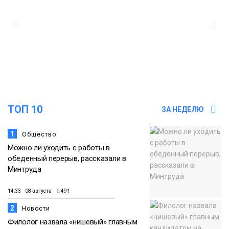
14:30
Ленинский проспект частично закроют в
связи с Днём рождения «Башни»
07 августа
Новости
13:59
«Домик Хоббитов» и «Самолёт в
облаках» появятся в Кайеркане
07 августа
ТОП 10
Новости
ЗА НЕДЕЛЮ
1
Общество
Можно ли уходить с работы в
обеденный перерыв, рассказали в
Минтруда
14:33 08 августа
491
2
Новости
Филолог назвала «нишевый» главным