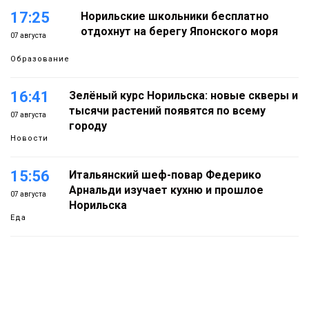
17:25
Норильские школьники бесплатно
отдохнут на берегу Японского моря
07 августа
Образование
16:41
Зелёный курс Норильска: новые скверы и
тысячи растений появятся по всему
07 августа
городу
Новости
15:56
Итальянский шеф-повар Федерико
Арнальди изучает кухню и прошлое
07 августа
Норильска
Еда
15:11
Игрок ФК «Норильск» Артём Антошкин
помог сборной России взять золото в
07 августа
футзальном турнире
Спорт