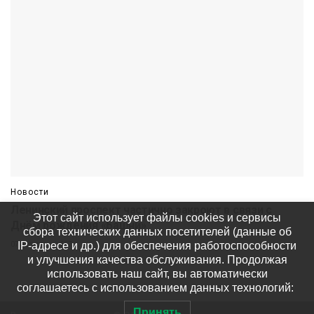
Новости
Ленинский проспект частично закроют в связи с
Этот сайт использует файлы cookies и сервисы
Днём рождения «Башни»
сбора технических данных посетителей (данные об
IP-адресе и др.) для обеспечения работоспособности
07 августа
667
и улучшения качества обслуживания. Продолжая
использовать наш сайт, вы автоматически
соглашаетесь с использованием данных технологий:
Принять