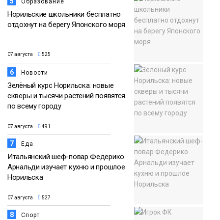
5
Образование
Норильские школьники бесплатно
отдохнут на берегу Японского моря
07 августа
525
6
Новости
Зелёный курс Норильска: новые
скверы и тысячи растений появятся
по всему городу
07 августа
491
7
Еда
Итальянский шеф-повар Федерико
Арнальди изучает кухню и прошлое
Норильска
07 августа
527
8
Спорт