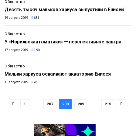
Общество
Десять тысяч мальков хариуса выпустили в Енисей
19 августа 2019
651
Общество
У «Норильскавтоматики» — перспективное завтра
17 августа 2019
1.9k
Общество
Мальки хариуса осваивают акваторию Енисея
16 августа 2019
786
1
…
207
208
209
…
215