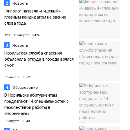
2
Новости
Филолог назвала «нишевый»
главным кандидатом на звание
слова года
12:31 08 августа
424
3
Новости
Норильская служба спасения
объяснила, откуда в городе взялся
смог
07 августа
552
4
Образование
В Норильске абитуриентам
предлагают 14 специальностей с
перспективой работы в
«Норникеле»
07 августа
548