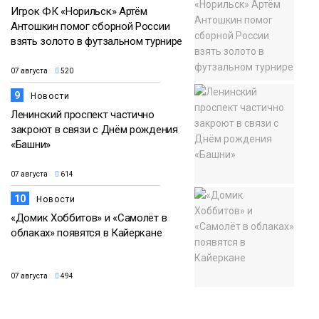
Игрок ФК «Норильск» Артём
Антошкин помог сборной России
взять золото в футзальном турнире
07 августа
520
9
Новости
Ленинский проспект частично
закроют в связи с Днём рождения
«Башни»
07 августа
614
10
Новости
«Домик Хоббитов» и «Самолёт в
облаках» появятся в Кайеркане
07 августа
494