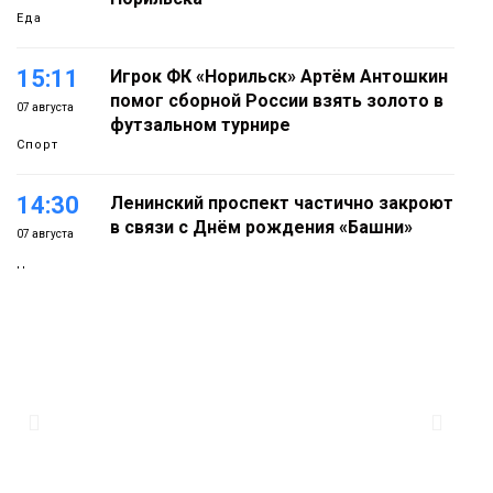
Еда
15:11
Игрок ФК «Норильск» Артём Антошкин
помог сборной России взять золото в
07 августа
футзальном турнире
Спорт
14:30
Ленинский проспект частично закроют
в связи с Днём рождения «Башни»
07 августа
Новости
13:59
«Домик Хоббитов» и «Самолёт в
облаках» появятся в Кайеркане
07 августа
Новости
13:08
Предстоящие выходные в Норильске
будут зябкими, пасмурными и
07 августа