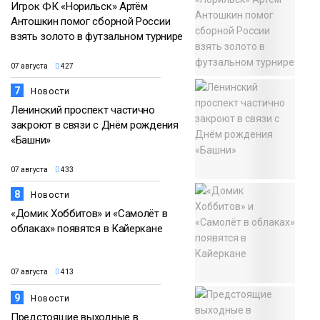
Игрок ФК «Норильск» Артём
Антошкин помог сборной России
взять золото в футзальном турнире
07 августа
427
7
Новости
Ленинский проспект частично
закроют в связи с Днём рождения
«Башни»
07 августа
433
8
Новости
«Домик Хоббитов» и «Самолёт в
облаках» появятся в Кайеркане
07 августа
413
9
Новости
Предстоящие выходные в