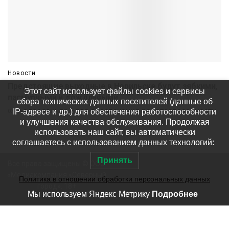
Новости
Предстоящие выходные в Норильске будут зябкими,
Этот сайт использует файлы cookies и сервисы
пасмурными и дождливыми
сбора технических данных посетителей (данные об
IP-адресе и др.) для обеспечения работоспособности
07 августа
419
и улучшения качества обслуживания. Продолжая
использовать наш сайт, вы автоматически
соглашаетесь с использованием данных технологий:
Принять
Все права защищены © ООО
«Медиакомпания «Северный
Политика в отношении обработки персональных данных
город». 18+
Мы используем Яндекс Метрику
Подробнее