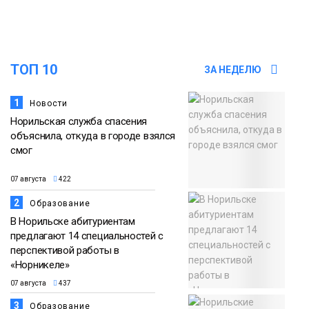
дождливыми
Новости
12:32
Как в Норильске помогают женщинам
ТОП 10
ЗА НЕДЕЛЮ
из исправительного центра
07 августа
адаптироваться к жизни
Общество
1
Новости
Норильская служба спасения
объяснила, откуда в городе взялся
смог
07 августа
422
2
Образование
В Норильске абитуриентам
предлагают 14 специальностей с
перспективой работы в
«Норникеле»
07 августа
437
3
Образование