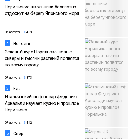
Норильские школьники бесплатно
отдохнут на берегу Японского моря
07 августа
408
4
Новости
Зелёный курс Норильска: новые
скверы и тысячи растений появятся
по всему городу
07 августа
373
5
Еда
Итальянский шеф-повар Федерико
Арнальди изучает кухню и прошлое
Норильска
07 августа
432
6
Спорт