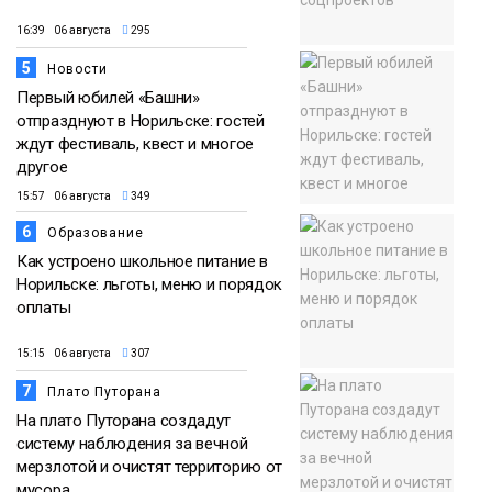
16:39 06 августа
295
5
Новости
Первый юбилей «Башни»
отпразднуют в Норильске: гостей
ждут фестиваль, квест и многое
другое
15:57 06 августа
349
6
Образование
Как устроено школьное питание в
Норильске: льготы, меню и порядок
оплаты
15:15 06 августа
307
7
Плато Путорана
На плато Путорана создадут
систему наблюдения за вечной
мерзлотой и очистят территорию от
мусора