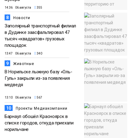
14:36 06 августа
355
8
Новости
Заполярный транспортный филиал
в Дудинке заасфальтировал 47
тысяч «квадратов» грузовых
площадок
13:47 06 августа
340
9
Животные
В Норильске лыжную базу «Оль-
Гуль» закрыли из-за появления
медведя
13:10 06 августа
567
10
Проекты Медиакомпании
Барнаул обошёл Красноярск в
списке городов, откуда приехали
норильчане