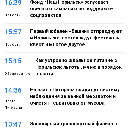
16:39
Фонд «Наш Норильск» запускает
осеннюю кампанию по поддержке
соцпроектов
Новости
15:57
Первый юбилей «Башни» отпразднуют
в Норильске: гостей ждут фестиваль,
квест и многое другое
Новости
15:15
Как устроено школьное питание в
Норильске: льготы, меню и порядок
оплаты
Образование
14:36
На плато Путорана создадут систему
наблюдения за вечной мерзлотой и
Плато
очистят территорию от мусора
Путорана
13:47
Заполярный транспортный филиал в
Дудинке заасфальтировал 47 тысяч