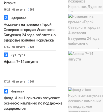
Игарке
18:25 06 августа
285
2
Здоровье
Номинант на премию «Герой
Северного города» Анастасия
Батуринец 24 года заботится о
здоровье жителей Норильска
17:50 06 августа
423
3
Культура
Афиша 7–14 августа
17:21 06 августа
264
4
Новости
Фонд «Наш Норильск» запускает
осеннюю кампанию по поддержке
соцпроектов