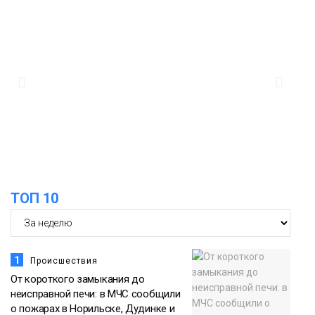
«квадратов» грузовых площадок
Новости
13:10
В Норильске лыжную базу «Оль-Гуль»
закрыли из-за появления медведя
Животные
12:25
Барнаул обошёл Красноярск в
списке городов, откуда приехали
Проекты
норильчане
Медиакомпании
ТОП 10
1
Происшествия
От короткого замыкания до
неисправной печи: в МЧС сообщили
о пожарах в Норильске, Дудинке и