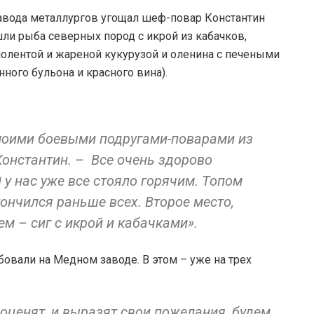
авода металлургов угощал шеф-повар Константин
ли рыба северных пород с икрой из кабачков,
олентой и жареной кукурузой и оленина с печеными
ного бульона и красного вина).
 моими боевыми подругами-поварами из
Константин. – Все очень здорово
0 у нас уже все стояло горячим. Топом
ончился раньше всех. Второе место,
ем – сиг с икрой и кабачками».
овали на Медном заводе. В этом – уже на трех
 оценят, и выразят свои пожелания, будем