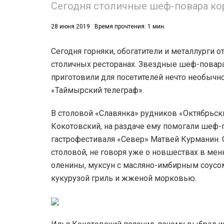
Сегодня столичные шеф-повара ко
53)
28 июня 2019
Время прочтения: 1 мин.
558)
Сегодня горняки, обогатители и металлурги 
столичных ресторанах. Звездные шеф-повара
приготовили для посетителей нечто необычное
«Таймырский телеграф».
В столовой «Славянка» рудников «Октябрьск
Кокотовский, на раздаче ему помогали шеф-
гастрофестиваля «Север» Матвей Курманин. 
столовой, не говоря уже о новшествах в мен
оленины, муксун с масляно-имбирным соусом
кукурузой гриль и жженой морковью.