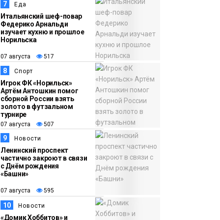
7
Еда
Итальянский шеф-повар
Федерико Арнальди
изучает кухню и прошлое
Норильска
07 августа
517
8
Спорт
Игрок ФК «Норильск»
Артём Антошкин помог
сборной России взять
золото в футзальном
турнире
07 августа
507
9
Новости
Ленинский проспект
частично закроют в связи
с Днём рождения
«Башни»
07 августа
595
10
Новости
«Домик Хоббитов» и