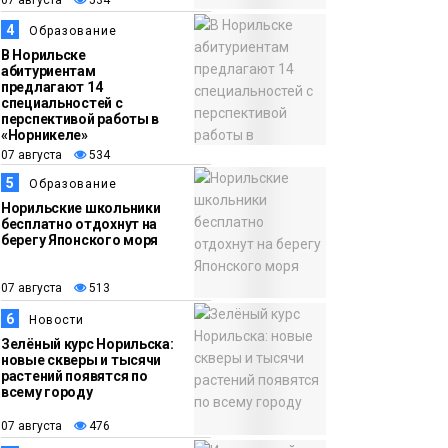
13:59
«Домик Хоббитов» и
4
Образование
07 августа
«Самолёт в облаках»
В Норильске
абитуриентам
появятся в Кайеркане
предлагают 14
Новости
специальностей с
перспективой работы в
«Норникеле»
07 августа
534
5
Образование
Норильские школьники
бесплатно отдохнут на
берегу Японского моря
07 августа
513
6
Новости
Зелёный курс Норильска:
новые скверы и тысячи
растений появятся по
всему городу
07 августа
476