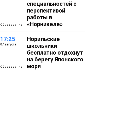
специальностей с
перспективой
работы в
«Норникеле»
Образование
17:25
Норильские
07 августа
школьники
бесплатно отдохнут
на берегу Японского
моря
Образование
16:41
Зелёный курс
07 августа
Норильска: новые
скверы и тысячи
растений появятся по
всему городу
Новости