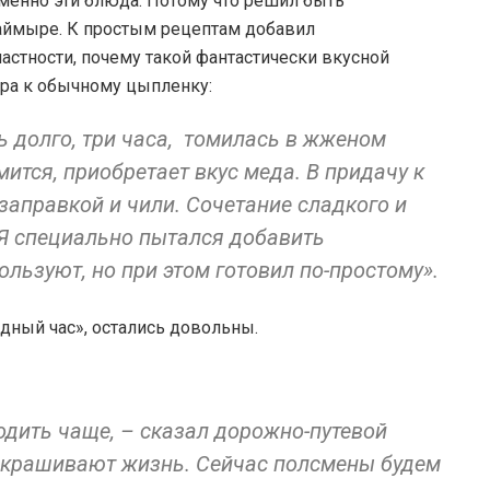
менно эти блюда. Потому что решил быть
 Таймыре. К простым рецептам добавил
частности, почему такой фантастически вкусной
ира к обычному цыпленку:
 долго, три часа, томилась в жженом
ится, приобретает вкус меда. В придачу к
заправкой и чили. Сочетание сладкого и
 Я специально пытался добавить
ользуют, но при этом готовил по-простому».
дный час», остались довольны.
дить чаще, – сказал дорожно-путевой
скрашивают жизнь. Сейчас полсмены будем