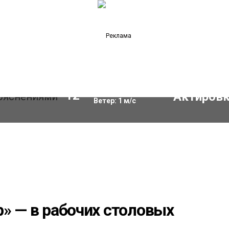
Влажность:
68
%
12
°C
Ветер:
1
м/с
» — в рабочих столовых