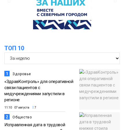
06 августа
оплаты
Образование
14:36
На плато Путорана создадут систему
наблюдения за вечной мерзлотой и
06 августа
очистят территорию от мусора
Плато
ТОП 10
Путорана
1
Здоровье
«ЗдравКонтроль» для оперативной
связи пациентов с
медучреждениями запустили в
регионе
11:10 07 августа
7
2
Общество
Исправленная дата в трудовой