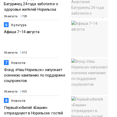
Батуринец 24 года заботится о
здоровье жителей Норильска
06 августа
728
6
Культура
Афиша 7–14 августа
06 августа
413
7
Новости
Фонд «Наш Норильск» запускает
осеннюю кампанию по поддержке
соцпроектов
06 августа
425
8
Новости
Первый юбилей «Башни»
отпразднуют в Норильске: гостей