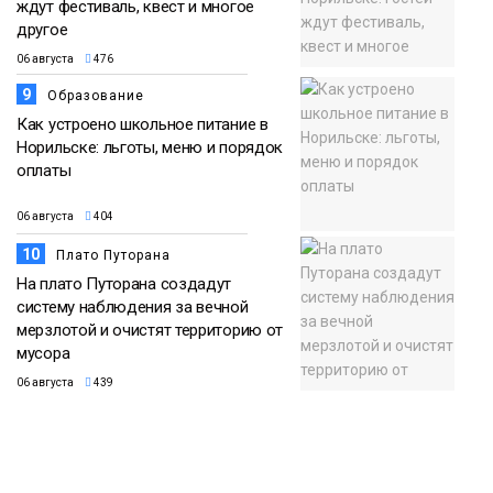
ждут фестиваль, квест и многое
другое
06 августа
476
9
Образование
Как устроено школьное питание в
Норильске: льготы, меню и порядок
оплаты
06 августа
404
10
Плато Путорана
На плато Путорана создадут
систему наблюдения за вечной
мерзлотой и очистят территорию от
мусора
06 августа
439