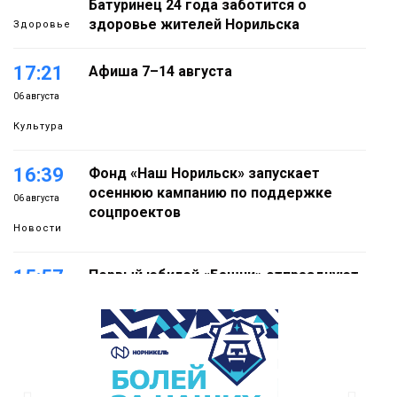
Батуринец 24 года заботится о
здоровье жителей Норильска
Здоровье
17:21
Афиша 7–14 августа
06 августа
Культура
16:39
Фонд «Наш Норильск» запускает
осеннюю кампанию по поддержке
06 августа
соцпроектов
Новости
15:57
Первый юбилей «Башни» отпразднуют
в Норильске: гостей ждут фестиваль,
06 августа
квест и многое другое
Новости
15:15
Как устроено школьное питание в
Норильске: льготы, меню и порядок